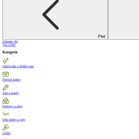
Pleť
Zobrazit vše
Vše z Pleť
Kategorie
Odličování a čištění pleti
Pleťové krémy
Séra a masky
Peelingy a oleje
Oční krémy a gely
Líčení