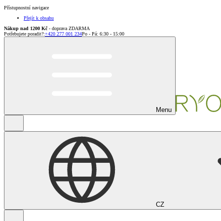
Přístupnostní navigace
Přejít k obsahu
Nákup nad 1200 Kč
- doprava ZDARMA
Potřebujete poradit?
:
+420 277 001 234
Po - Pá: 6:30 - 15:00
Menu
CZ