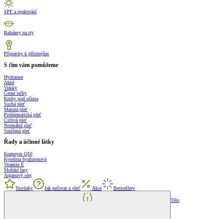
SPF a opalování
Balzámy na rty
Přípravky k přístrojům
S čím vám pomůžeme
Hydratace
Akné
Vrásky
Černé tečky
Kruhy pod očima
Suchá pleť
Mastná pleť
Problematická pleť
Citlivá pleť
Normální pleť
Smíšená pleť
Řady a účinné látky
Koenzym Q10
Kyselina hyaluronová
Vitamin E
Mořské řasy
Arganový olej
Novinky
Jak pečovat o pleť
Akce
Bestsellery
Tělo