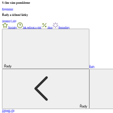
S čím vám pomůžeme
Regenerace
Řady a účinné látky
Arganový olej
Novinky
Jak pečovat o pleť
Akce
Bestsellery
Řady
Řady
Řady
Zobrazit vše