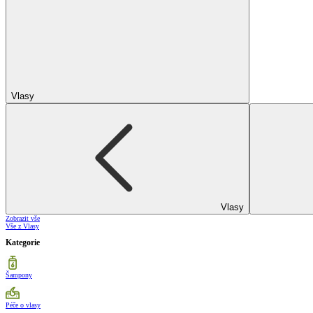
Vlasy
Vlasy
Zobrazit vše
Vše z Vlasy
Kategorie
Šampony
Péče o vlasy