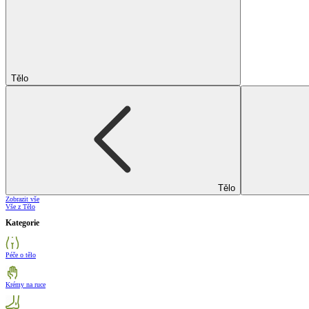
Tělo
Tělo
Zobrazit vše
Vše z Tělo
Kategorie
Péče o tělo
Krémy na ruce