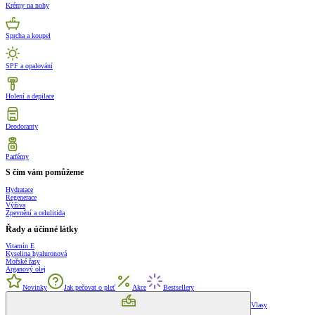
Krémy na nohy
Sprcha a koupel
SPF a opalování
Holení a depilace
Deodoranty
Parfémy
S čím vám pomůžeme
Hydratace
Regenerace
Výživa
Zpevnění a celulitida
Řady a účinné látky
Vitamín E
Kyselina hyaluronová
Mořské řasy
Arganový olej
Novinky
Jak pečovat o pleť
Akce
Bestsellery
Vlasy