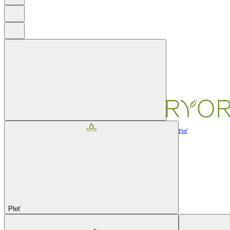
Pleť
Pleť