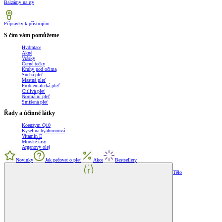
Balzámy na rty
Přípravky k přístrojům
S čím vám pomůžeme
Hydratace
Akné
Vrásky
Černé tečky
Kruhy pod očima
Suchá pleť
Mastná pleť
Problematická pleť
Citlivá pleť
Normální pleť
Smíšená pleť
Řady a účinné látky
Koenzym Q10
Kyselina hyaluronová
Vitamin E
Mořské řasy
Arganový olej
Novinky
Jak pečovat o pleť
Akce
Bestsellery
Tělo