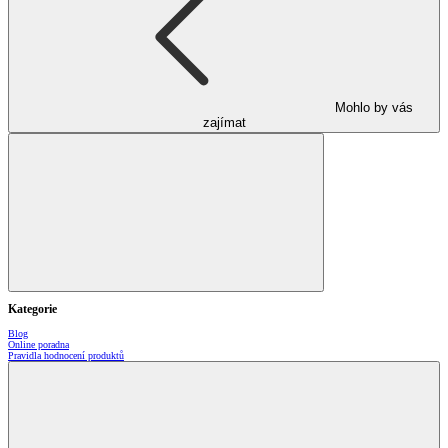
Mohlo by vás
zajímat
Kategorie
Blog
Online poradna
Pravidla hodnocení produktů