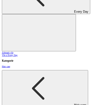
Every Day
Zobrazit vše
Vše z Every Day
Kategorie
Hair care
Hair care