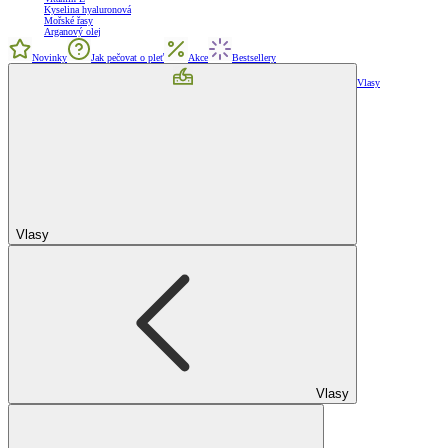
Kyselina hyaluronová
Mořské řasy
Arganový olej
Novinky
Jak pečovat o pleť
Akce
Bestsellery
Vlasy
Vlasy
Vlasy