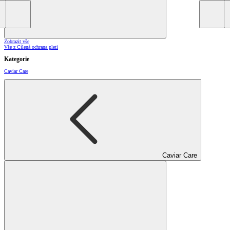
Zobrazit vše
Vše z Cílená ochrana pleti
Kategorie
Caviar Care
Caviar Care