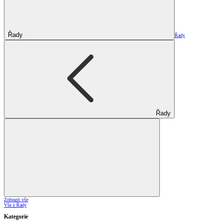
Řady
Řady
Řady
Zobrazit vše
Vše z Řady
Kategorie