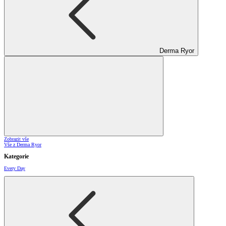
Derma Ryor
Zobrazit vše
Vše z Derma Ryor
Kategorie
Every Day