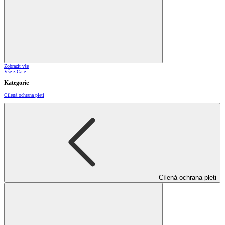
Zobrazit vše
Vše z Čaje
Kategorie
Cílená ochrana pleti
Cílená ochrana pleti