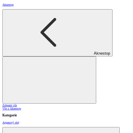
Aknestop
Aknestop
Zobrazit vše
Vše z Aknestop
Kategorie
Arganový olej