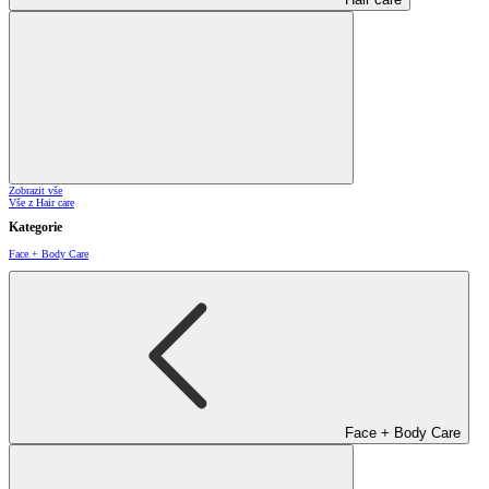
Zobrazit vše
Vše z Hair care
Kategorie
Face + Body Care
Face + Body Care