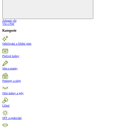
Zobrazit vše
Vše z Pleť
Kategorie
Odličování a čištění pleti
Pleťové krémy
Séra a masky
Peelingy a oleje
Oční krémy a gely
Líčení
SPF a opalování