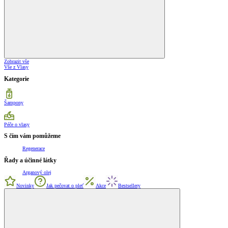
Zobrazit vše
Vše z Vlasy
Kategorie
Šampony
Péče o vlasy
S čím vám pomůžeme
Regenerace
Řady a účinné látky
Arganový olej
Novinky
Jak pečovat o pleť
Akce
Bestsellery