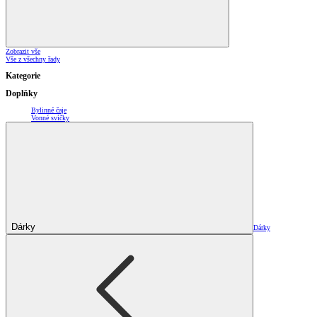
Zobrazit vše
Vše z všechny řady
Kategorie
Doplňky
Bylinné čaje
Vonné svíčky
Dárky
Dárky