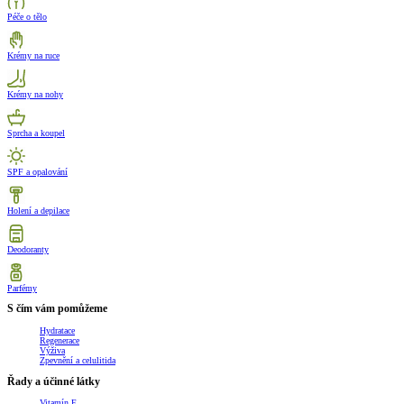
Péče o tělo
Krémy na ruce
Krémy na nohy
Sprcha a koupel
SPF a opalování
Holení a depilace
Deodoranty
Parfémy
S čím vám pomůžeme
Hydratace
Regenerace
Výživa
Zpevnění a celulitida
Řady a účinné látky
Vitamín E