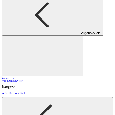
Arganový olej
Zobrazit vše
Vše z Arganový olej
Kategorie
Argan Care with Gold