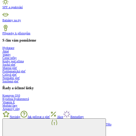
SPF a opalování
Balzámy na rty
Přípravky k přístrojům
S čím vám pomůžeme
Hydratace
Akné
Vrásky
Černé tečky
Kruhy pod očima
Suchá pleť
Mastná pleť
Problematická pleť
Citlivá pleť
Normální pleť
Smíšená pleť
Řady a účinné látky
Koenzym Q10
Kyselina hyaluronová
Vitamin E
Mořské řasy
Arganový olej
Novinky
Jak pečovat o pleť
Akce
Bestsellery
Tělo