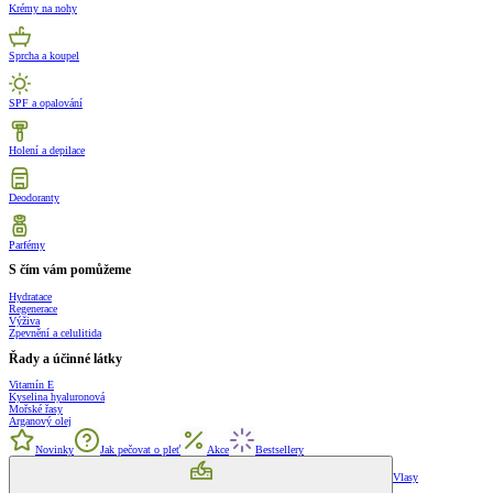
Krémy na nohy
Sprcha a koupel
SPF a opalování
Holení a depilace
Deodoranty
Parfémy
S čím vám pomůžeme
Hydratace
Regenerace
Výživa
Zpevnění a celulitida
Řady a účinné látky
Vitamín E
Kyselina hyaluronová
Mořské řasy
Arganový olej
Novinky
Jak pečovat o pleť
Akce
Bestsellery
Vlasy