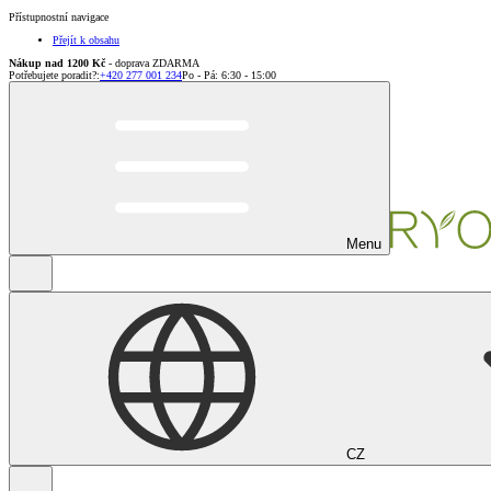
Přístupnostní navigace
Přejít k obsahu
Nákup nad 1200 Kč
- doprava ZDARMA
Potřebujete poradit?
:
+420 277 001 234
Po - Pá: 6:30 - 15:00
Menu
CZ