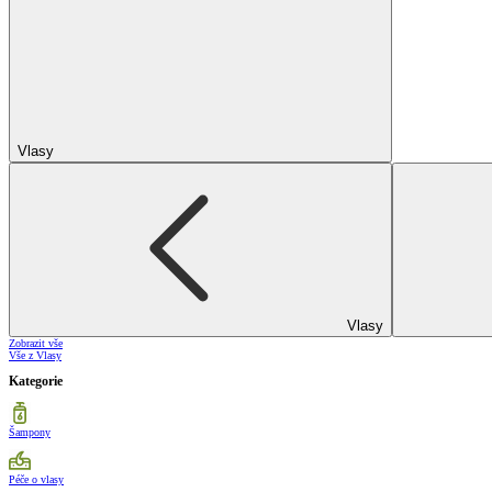
Vlasy
Vlasy
Zobrazit vše
Vše z Vlasy
Kategorie
Šampony
Péče o vlasy