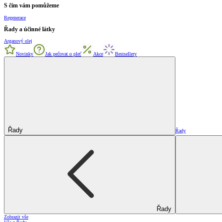
S čím vám pomůžeme
Regenerace
Řady a účinné látky
Arganový olej
Novinky
Jak pečovat o pleť
Akce
Bestsellery
Řady
Řady
Řady
Zobrazit vše