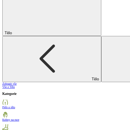
Tělo
Tělo
Zobrazit vše
Vše z Tělo
Kategorie
Péče o tělo
Krémy na ruce