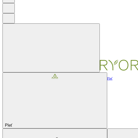
Pleť
Pleť