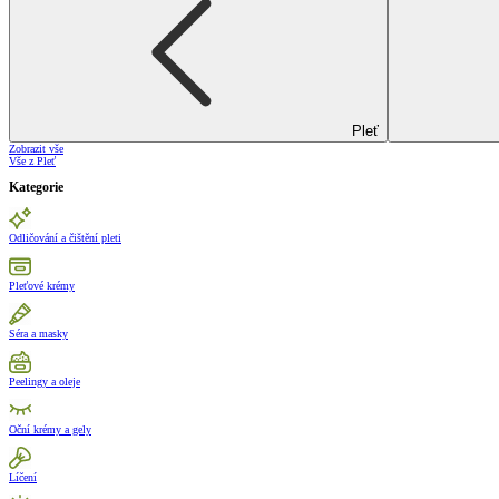
Pleť
Zobrazit vše
Vše z Pleť
Kategorie
Odličování a čištění pleti
Pleťové krémy
Séra a masky
Peelingy a oleje
Oční krémy a gely
Líčení