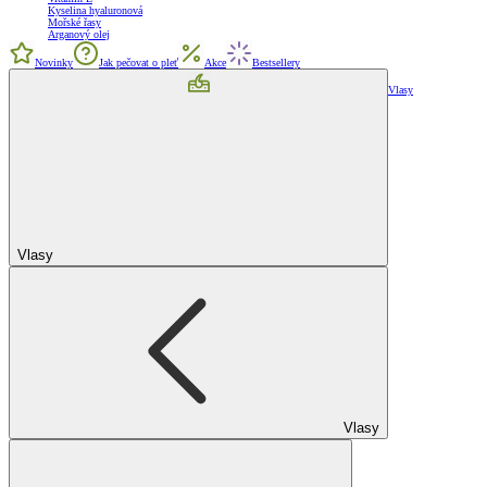
Kyselina hyaluronová
Mořské řasy
Arganový olej
Novinky
Jak pečovat o pleť
Akce
Bestsellery
Vlasy
Vlasy
Vlasy