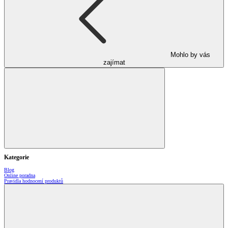
Mohlo by vás
zajímat
Kategorie
Blog
Online poradna
Pravidla hodnocení produktů