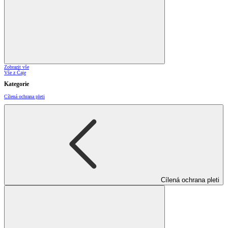
Zobrazit vše
Vše z Čaje
Kategorie
Cílená ochrana pleti
Cílená ochrana pleti