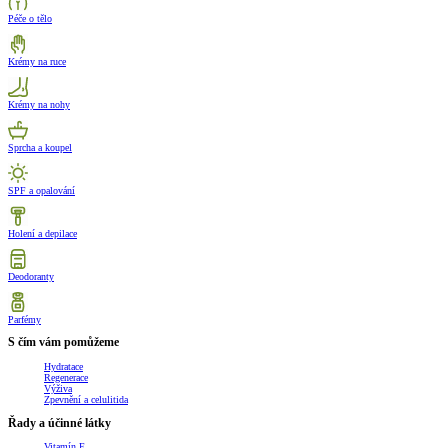
Péče o tělo
Krémy na ruce
Krémy na nohy
Sprcha a koupel
SPF a opalování
Holení a depilace
Deodoranty
Parfémy
S čím vám pomůžeme
Hydratace
Regenerace
Výživa
Zpevnění a celulitida
Řady a účinné látky
Vitamín E