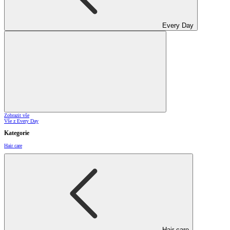
Every Day
Zobrazit vše
Vše z Every Day
Kategorie
Hair care
Hair care