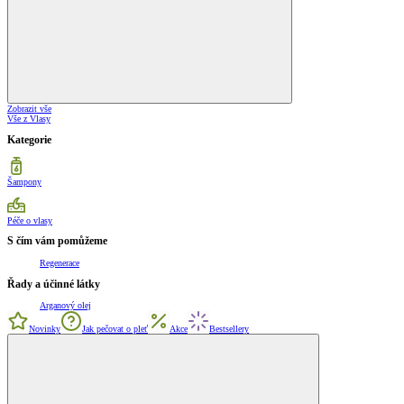
Zobrazit vše
Vše z Vlasy
Kategorie
Šampony
Péče o vlasy
S čím vám pomůžeme
Regenerace
Řady a účinné látky
Arganový olej
Novinky
Jak pečovat o pleť
Akce
Bestsellery