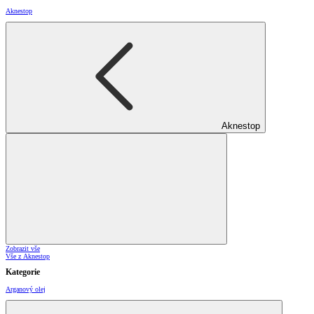
Aknestop
Aknestop
Zobrazit vše
Vše z Aknestop
Kategorie
Arganový olej