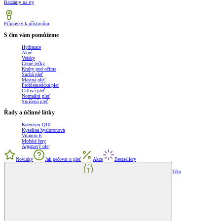
Balzámy na rty
Přípravky k přístrojům
S čím vám pomůžeme
Hydratace
Akné
Vrásky
Černé tečky
Kruhy pod očima
Suchá pleť
Mastná pleť
Problematická pleť
Citlivá pleť
Normální pleť
Smíšená pleť
Řady a účinné látky
Koenzym Q10
Kyselina hyaluronová
Vitamin E
Mořské řasy
Arganový olej
Novinky
Jak pečovat o pleť
Akce
Bestsellery
Tělo