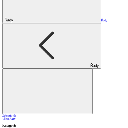
Řady
Řady
Řady
Zobrazit vše
Vše z Řady
Kategorie