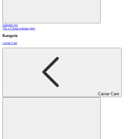
Zobrazit vše
Vše z Cílená ochrana pleti
Kategorie
Caviar Care
Caviar Care