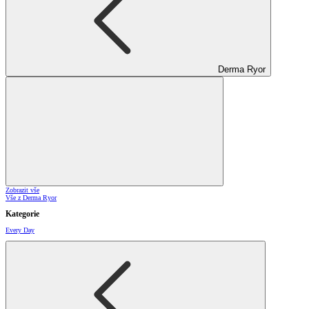
Derma Ryor
Zobrazit vše
Vše z Derma Ryor
Kategorie
Every Day