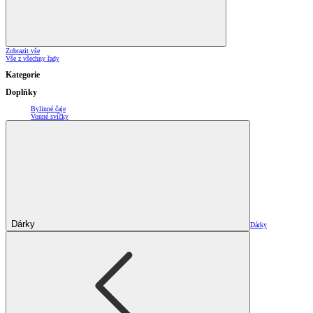
Zobrazit vše
Vše z všechny řady
Kategorie
Doplňky
Bylinné čaje
Vonné svíčky
Dárky
Dárky