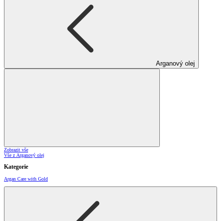
Arganový olej
Zobrazit vše
Vše z Arganový olej
Kategorie
Argan Care with Gold