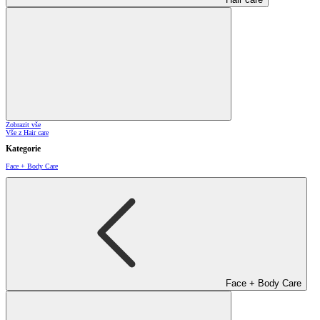
Zobrazit vše
Vše z Hair care
Kategorie
Face + Body Care
Face + Body Care