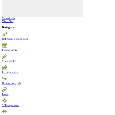
Zobrazit vše
Vše z Pleť
Kategorie
Odličování a čištění pleti
Pleťové krémy
Séra a masky
Peelingy a oleje
Oční krémy a gely
Líčení
SPF a opalování