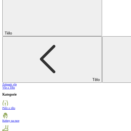
Tělo
Tělo
Zobrazit vše
Vše z Tělo
Kategorie
Péče o tělo
Krémy na ruce