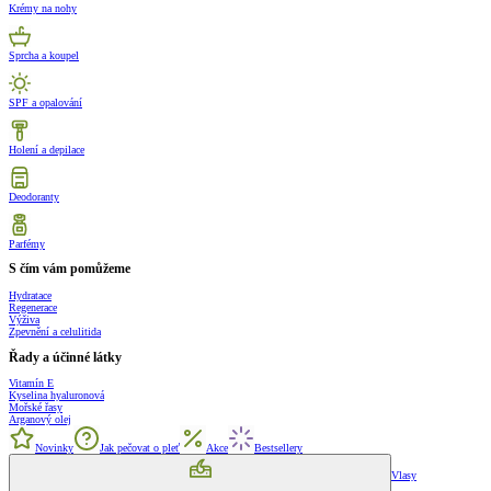
Krémy na nohy
Sprcha a koupel
SPF a opalování
Holení a depilace
Deodoranty
Parfémy
S čím vám pomůžeme
Hydratace
Regenerace
Výživa
Zpevnění a celulitida
Řady a účinné látky
Vitamín E
Kyselina hyaluronová
Mořské řasy
Arganový olej
Novinky
Jak pečovat o pleť
Akce
Bestsellery
Vlasy