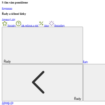
S čím vám pomůžeme
Regenerace
Řady a účinné látky
Arganový olej
Novinky
Jak pečovat o pleť
Akce
Bestsellery
Řady
Řady
Řady
Zobrazit vše