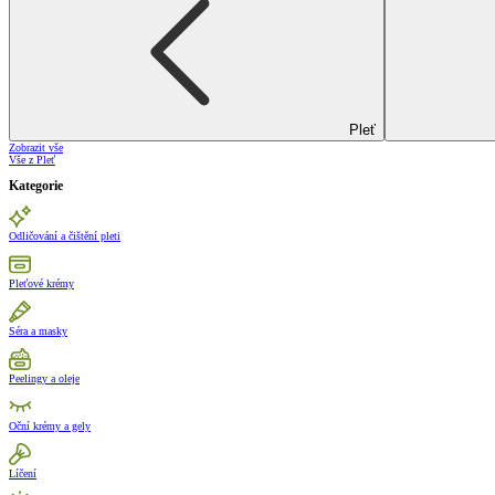
Pleť
Zobrazit vše
Vše z Pleť
Kategorie
Odličování a čištění pleti
Pleťové krémy
Séra a masky
Peelingy a oleje
Oční krémy a gely
Líčení