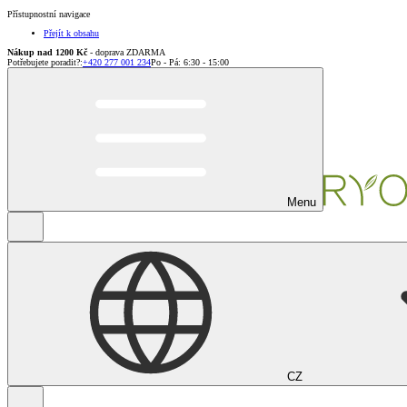
Přístupnostní navigace
Přejít k obsahu
Nákup nad 1200 Kč
- doprava ZDARMA
Potřebujete poradit?
:
+420 277 001 234
Po - Pá: 6:30 - 15:00
Menu
CZ