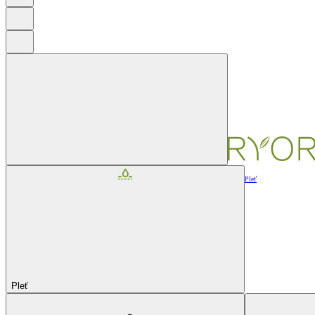
Pleť
Pleť