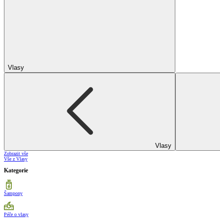
Vlasy
Vlasy
Zobrazit vše
Vše z Vlasy
Kategorie
Šampony
Péče o vlasy