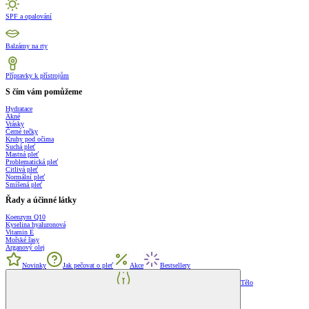
SPF a opalování
Balzámy na rty
Přípravky k přístrojům
S čím vám pomůžeme
Hydratace
Akné
Vrásky
Černé tečky
Kruhy pod očima
Suchá pleť
Mastná pleť
Problematická pleť
Citlivá pleť
Normální pleť
Smíšená pleť
Řady a účinné látky
Koenzym Q10
Kyselina hyaluronová
Vitamin E
Mořské řasy
Arganový olej
Novinky
Jak pečovat o pleť
Akce
Bestsellery
Tělo