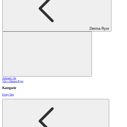
Derma Ryor
Zobrazit vše
Vše z Derma Ryor
Kategorie
Every Day