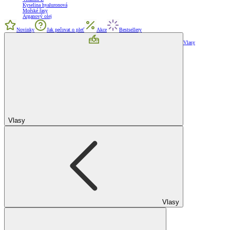
Kyselina hyaluronová
Mořské řasy
Arganový olej
Novinky
Jak pečovat o pleť
Akce
Bestsellery
Vlasy
Vlasy
Vlasy