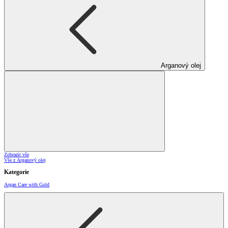
Arganový olej
Zobrazit vše
Vše z Arganový olej
Kategorie
Argan Care with Gold