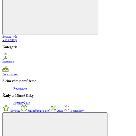
Zobrazit vše
Vše z Vlasy
Kategorie
Šampony
Péče o vlasy
S čím vám pomůžeme
Regenerace
Řady a účinné látky
Arganový olej
Novinky
Jak pečovat o pleť
Akce
Bestsellery