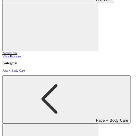
Zobrazit vše
Vše z Hair care
Kategorie
Face + Body Care
Face + Body Care