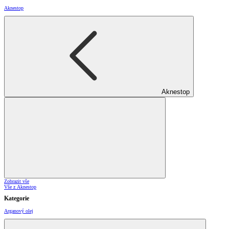
Aknestop
Aknestop
Zobrazit vše
Vše z Aknestop
Kategorie
Arganový olej