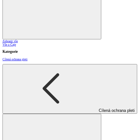
Zobrazit vše
Vše z Čaje
Kategorie
Cílená ochrana pleti
Cílená ochrana pleti