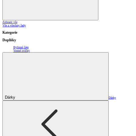
Zobrazit vše
Vše z všechny řady
Kategorie
Doplňky
Bylinné čaje
Vonné svíčky
Dárky
Dárky