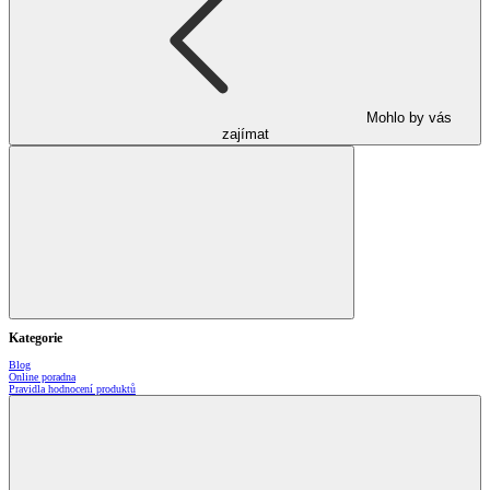
Mohlo by vás
zajímat
Kategorie
Blog
Online poradna
Pravidla hodnocení produktů