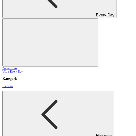
Every Day
Zobrazit vše
Vše z Every Day
Kategorie
Hair care
Hair care