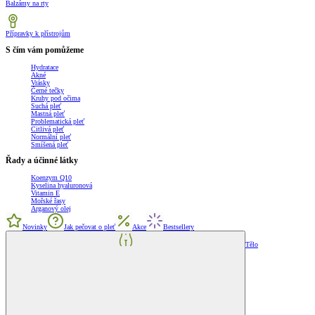
Balzámy na rty
Přípravky k přístrojům
S čím vám pomůžeme
Hydratace
Akné
Vrásky
Černé tečky
Kruhy pod očima
Suchá pleť
Mastná pleť
Problematická pleť
Citlivá pleť
Normální pleť
Smíšená pleť
Řady a účinné látky
Koenzym Q10
Kyselina hyaluronová
Vitamin E
Mořské řasy
Arganový olej
Novinky
Jak pečovat o pleť
Akce
Bestsellery
Tělo