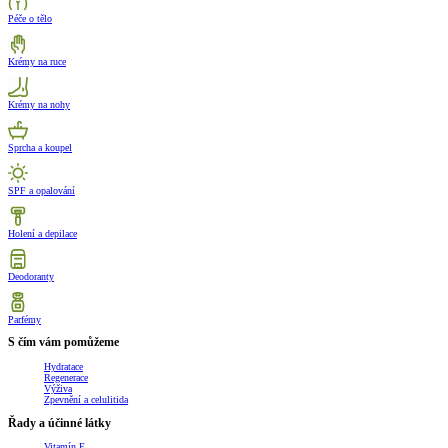
Péče o tělo
Krémy na ruce
Krémy na nohy
Sprcha a koupel
SPF a opalování
Holení a depilace
Deodoranty
Parfémy
S čím vám pomůžeme
Hydratace
Regenerace
Výživa
Zpevnění a celulitida
Řady a účinné látky
Vitamín E