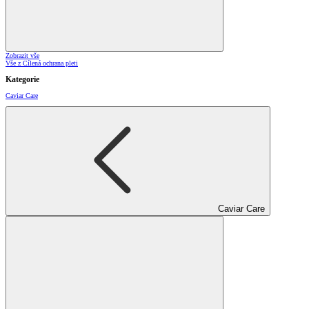
Zobrazit vše
Vše z Cílená ochrana pleti
Kategorie
Caviar Care
Caviar Care