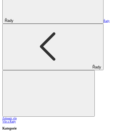
Řady
Řady
Řady
Zobrazit vše
Vše z Řady
Kategorie