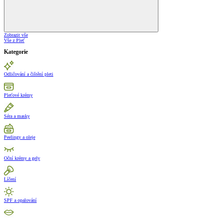
Zobrazit vše
Vše z Pleť
Kategorie
Odličování a čištění pleti
Pleťové krémy
Séra a masky
Peelingy a oleje
Oční krémy a gely
Líčení
SPF a opalování