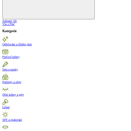
Zobrazit vše
Vše z Pleť
Kategorie
Odličování a čištění pleti
Pleťové krémy
Séra a masky
Peelingy a oleje
Oční krémy a gely
Líčení
SPF a opalování