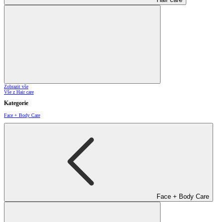
Zobrazit vše
Vše z Hair care
Kategorie
Face + Body Care
Face + Body Care