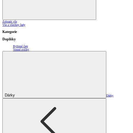
Zobrazit vše
Vše z všechny řady
Kategorie
Doplňky
Bylinné čaje
Vonné svíčky
Dárky
Dárky