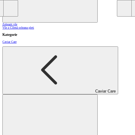
Zobrazit vše
Vše z Cílená ochrana pleti
Kategorie
Caviar Care
Caviar Care