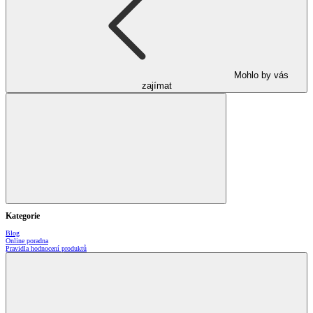
Mohlo by vás
zajímat
Kategorie
Blog
Online poradna
Pravidla hodnocení produktů