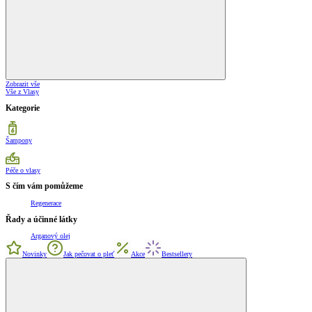
Zobrazit vše
Vše z Vlasy
Kategorie
Šampony
Péče o vlasy
S čím vám pomůžeme
Regenerace
Řady a účinné látky
Arganový olej
Novinky
Jak pečovat o pleť
Akce
Bestsellery