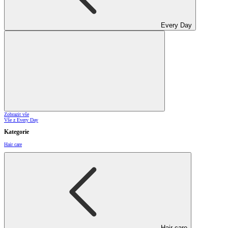
Every Day
Zobrazit vše
Vše z Every Day
Kategorie
Hair care
Hair care