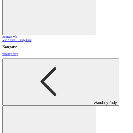
Zobrazit vše
Vše z Face + Body Care
Kategorie
všechny řady
všechny řady