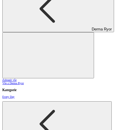
Derma Ryor
Zobrazit vše
Vše z Derma Ryor
Kategorie
Every Day