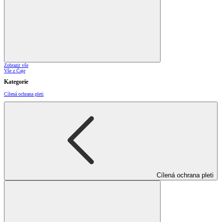
Zobrazit vše
Vše z Čaje
Kategorie
Cílená ochrana pleti
Cílená ochrana pleti