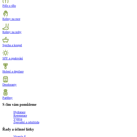
Péče o tělo
Krémy na ruce
Krémy na nohy
Sprcha a koupel
SPF a opalování
Holení a depilace
Deodoranty
Parfémy
S čím vám pomůžeme
Hydratace
Regenerace
Výživa
Zpevnění a celulitida
Řady a účinné látky
Vitamín E