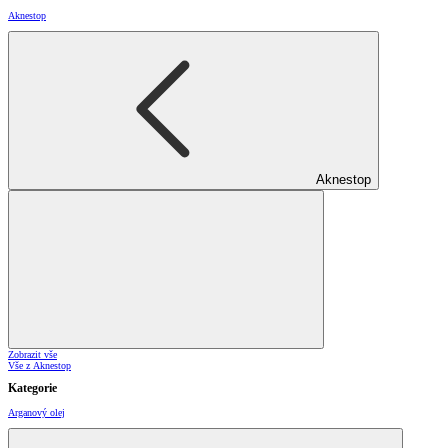
Aknestop
Aknestop
Zobrazit vše
Vše z Aknestop
Kategorie
Arganový olej