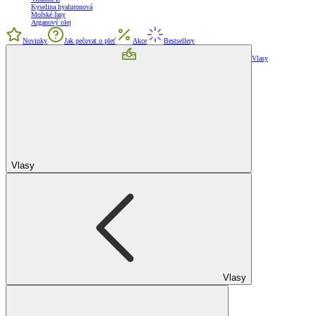
Kyselina hyaluronová
Mořské řasy
Arganový olej
Novinky
Jak pečovat o pleť
Akce
Bestsellery
Vlasy
Vlasy
Vlasy