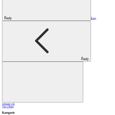
Řady
Řady
Řady
Zobrazit vše
Vše z Řady
Kategorie