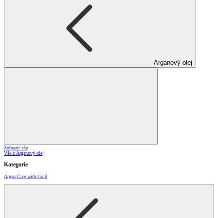
Arganový olej
Zobrazit vše
Vše z Arganový olej
Kategorie
Argan Care with Gold