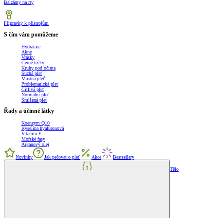
Balzámy na rty
Přípravky k přístrojům
S čím vám pomůžeme
Hydratace
Akné
Vrásky
Černé tečky
Kruhy pod očima
Suchá pleť
Mastná pleť
Problematická pleť
Citlivá pleť
Normální pleť
Smíšená pleť
Řady a účinné látky
Koenzym Q10
Kyselina hyaluronová
Vitamin E
Mořské řasy
Arganový olej
Novinky
Jak pečovat o pleť
Akce
Bestsellery
Tělo