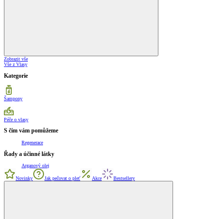
Zobrazit vše
Vše z Vlasy
Kategorie
Šampony
Péče o vlasy
S čím vám pomůžeme
Regenerace
Řady a účinné látky
Arganový olej
Novinky
Jak pečovat o pleť
Akce
Bestsellery