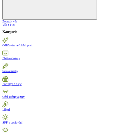
Zobrazit vše
Vše z Pleť
Kategorie
Odličování a čištění pleti
Pleťové krémy
Séra a masky
Peelingy a oleje
Oční krémy a gely
Líčení
SPF a opalování