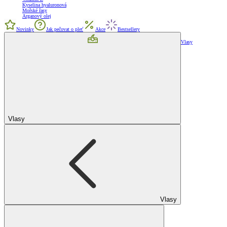
Kyselina hyaluronová
Mořské řasy
Arganový olej
Novinky
Jak pečovat o pleť
Akce
Bestsellery
Vlasy
Vlasy
Vlasy