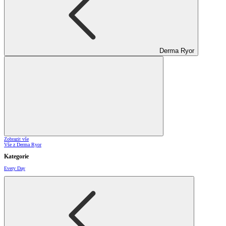
Derma Ryor
Zobrazit vše
Vše z Derma Ryor
Kategorie
Every Day