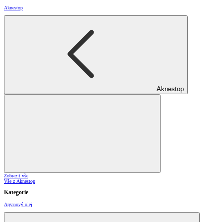
Aknestop
Aknestop
Zobrazit vše
Vše z Aknestop
Kategorie
Arganový olej