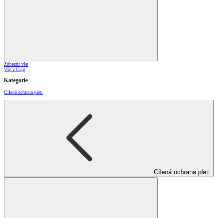
Zobrazit vše
Vše z Čaje
Kategorie
Cílená ochrana pleti
Cílená ochrana pleti