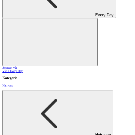
Every Day
Zobrazit vše
Vše z Every Day
Kategorie
Hair care
Hair care