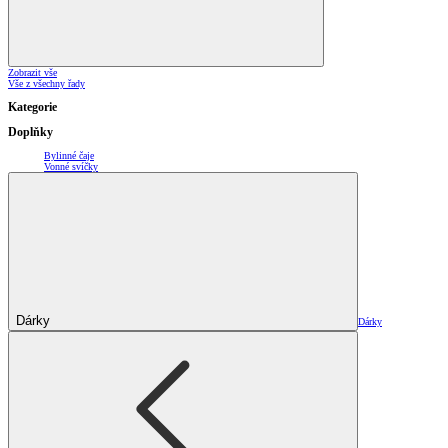
Zobrazit vše
Vše z všechny řady
Kategorie
Doplňky
Bylinné čaje
Vonné svíčky
Dárky
Dárky