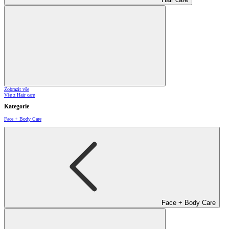
Zobrazit vše
Vše z Hair care
Kategorie
Face + Body Care
Face + Body Care