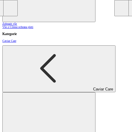
Zobrazit vše
Vše z Cílená ochrana pleti
Kategorie
Caviar Care
Caviar Care