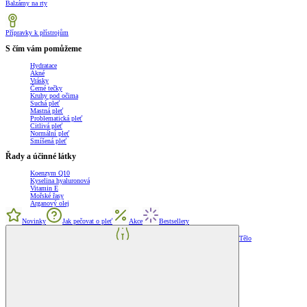
Balzámy na rty
Přípravky k přístrojům
S čím vám pomůžeme
Hydratace
Akné
Vrásky
Černé tečky
Kruhy pod očima
Suchá pleť
Mastná pleť
Problematická pleť
Citlivá pleť
Normální pleť
Smíšená pleť
Řady a účinné látky
Koenzym Q10
Kyselina hyaluronová
Vitamin E
Mořské řasy
Arganový olej
Novinky
Jak pečovat o pleť
Akce
Bestsellery
Tělo