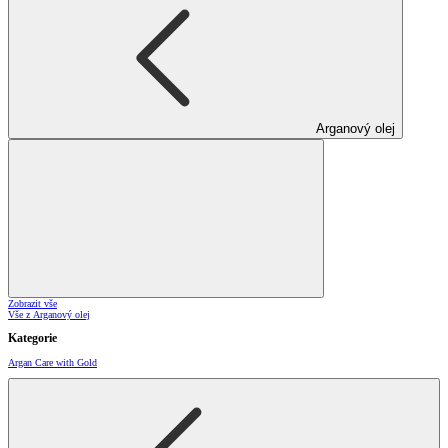
Arganový olej
Zobrazit vše
Vše z Arganový olej
Kategorie
Argan Care with Gold