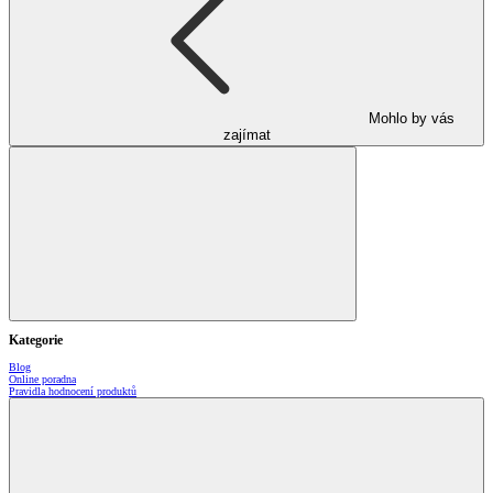
Mohlo by vás
zajímat
Kategorie
Blog
Online poradna
Pravidla hodnocení produktů