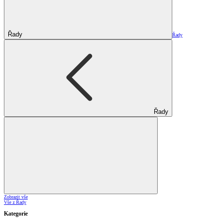
Řady
Řady
Řady
Zobrazit vše
Vše z Řady
Kategorie