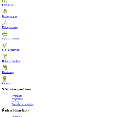
Péče o tělo
Krémy na ruce
Krémy na nohy
Sprcha a koupel
SPF a opalování
Holení a depilace
Deodoranty
Parfémy
S čím vám pomůžeme
Hydratace
Regenerace
Výživa
Zpevnění a celulitida
Řady a účinné látky
Vitamín E