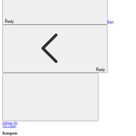
Řady
Řady
Řady
Zobrazit vše
Vše z Řady
Kategorie