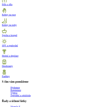
Péče o tělo
Krémy na ruce
Krémy na nohy
Sprcha a koupel
SPF a opalování
Holení a depilace
Deodoranty
Parfémy
S čím vám pomůžeme
Hydratace
Regenerace
Výživa
Zpevnění a celulitida
Řady a účinné látky
Vitamín E