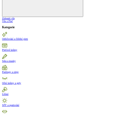
Zobrazit vše
Vše z Pleť
Kategorie
Odličování a čištění pleti
Pleťové krémy
Séra a masky
Peelingy a oleje
Oční krémy a gely
Líčení
SPF a opalování