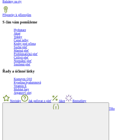
Balzámy na rty
Přípravky k přístrojům
S čím vám pomůžeme
Hydratace
Akné
Vrásky
Černé tečky
Kruhy pod očima
Suchá pleť
Mastná pleť
Problematická pleť
Citlivá pleť
Normální pleť
Smíšená pleť
Řady a účinné látky
Koenzym Q10
Kyselina hyaluronová
Vitamin E
Mořské řasy
Arganový olej
Novinky
Jak pečovat o pleť
Akce
Bestsellery
Tělo