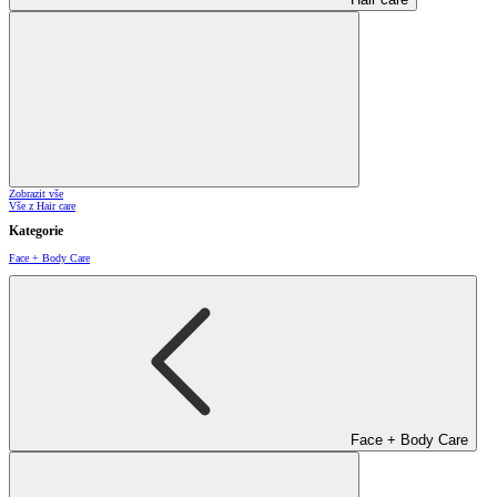
Zobrazit vše
Vše z Hair care
Kategorie
Face + Body Care
Face + Body Care