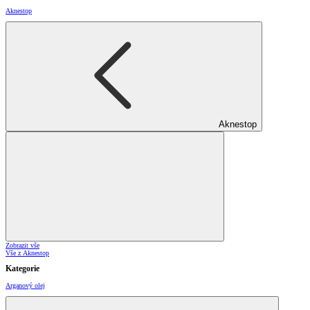
Aknestop
Aknestop
Zobrazit vše
Vše z Aknestop
Kategorie
Arganový olej