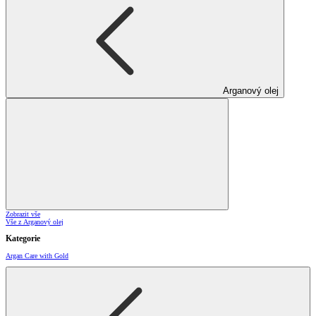
Arganový olej
Zobrazit vše
Vše z Arganový olej
Kategorie
Argan Care with Gold