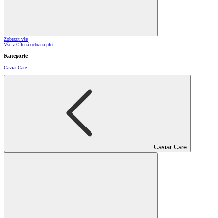
Zobrazit vše
Vše z Cílená ochrana pleti
Kategorie
Caviar Care
Caviar Care