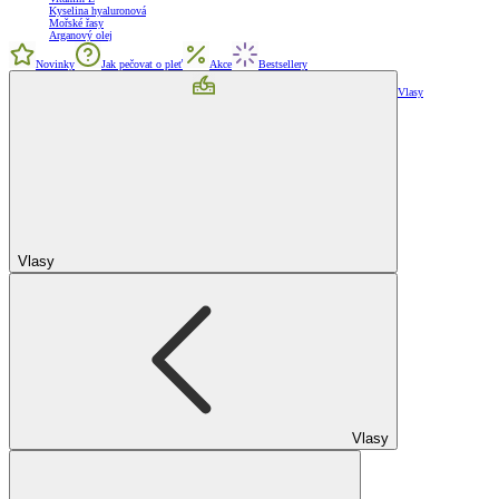
Kyselina hyaluronová
Mořské řasy
Arganový olej
Novinky
Jak pečovat o pleť
Akce
Bestsellery
Vlasy
Vlasy
Vlasy