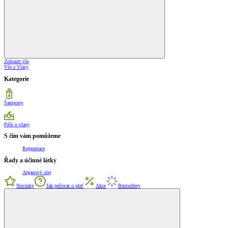
Zobrazit vše
Vše z Vlasy
Kategorie
Šampony
Péče o vlasy
S čím vám pomůžeme
Regenerace
Řady a účinné látky
Arganový olej
Novinky
Jak pečovat o pleť
Akce
Bestsellery