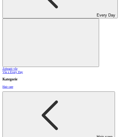
Every Day
Zobrazit vše
Vše z Every Day
Kategorie
Hair care
Hair care