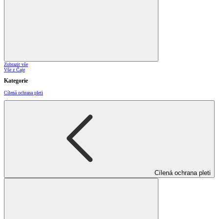
Zobrazit vše
Vše z Čaje
Kategorie
Cílená ochrana pleti
Cílená ochrana pleti