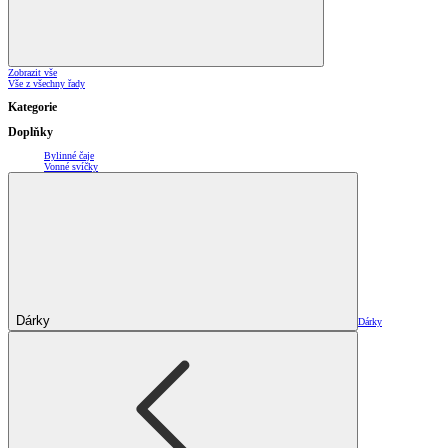
Zobrazit vše
Vše z všechny řady
Kategorie
Doplňky
Bylinné čaje
Vonné svíčky
Dárky
Dárky