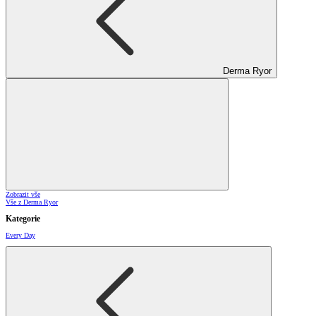
Derma Ryor
Zobrazit vše
Vše z Derma Ryor
Kategorie
Every Day