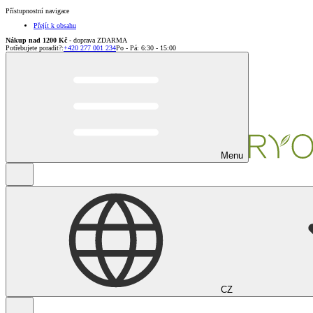
Přístupnostní navigace
Přejít k obsahu
Nákup nad 1200 Kč
- doprava ZDARMA
Potřebujete poradit?
:
+420 277 001 234
Po - Pá: 6:30 - 15:00
Menu
CZ