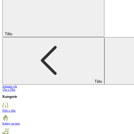
Tělo
Tělo
Zobrazit vše
Vše z Tělo
Kategorie
Péče o tělo
Krémy na ruce