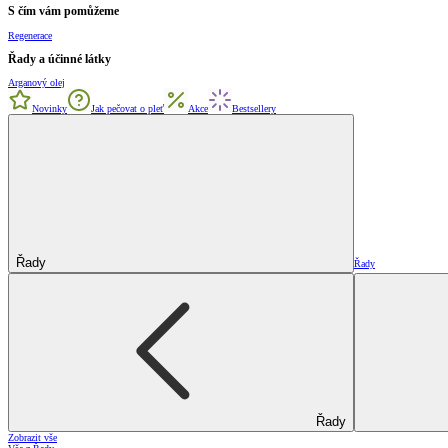
S čím vám pomůžeme
Regenerace
Řady a účinné látky
Arganový olej
Novinky
Jak pečovat o pleť
Akce
Bestsellery
Řady
Řady
Řady
Zobrazit vše