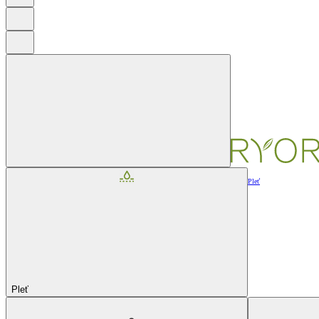
Pleť
Pleť