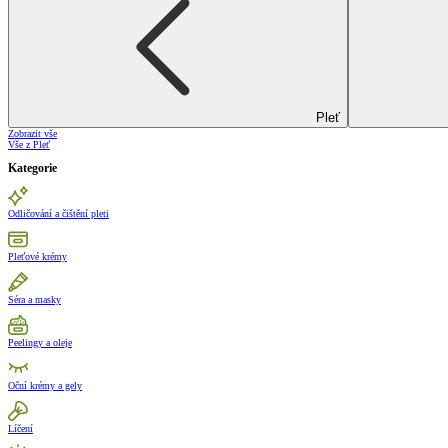
Pleť
Zobrazit vše
Vše z Pleť
Kategorie
Odličování a čištění pleti
Pleťové krémy
Séra a masky
Peelingy a oleje
Oční krémy a gely
Líčení