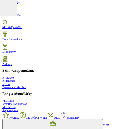
Krémy na nohy
Sprcha a koupel
SPF a opalování
Holení a depilace
Deodoranty
Parfémy
S čím vám pomůžeme
Hydratace
Regenerace
Výživa
Zpevnění a celulitida
Řady a účinné látky
Vitamín E
Kyselina hyaluronová
Mořské řasy
Arganový olej
Novinky
Jak pečovat o pleť
Akce
Bestsellery
Vlasy