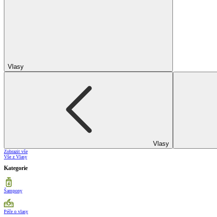
Vlasy
Vlasy
Zobrazit vše
Vše z Vlasy
Kategorie
Šampony
Péče o vlasy