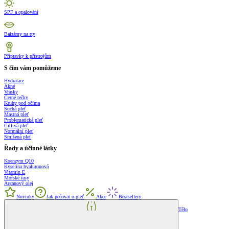
SPF a opalování
Balzámy na rty
Přípravky k přístrojům
S čím vám pomůžeme
Hydratace
Akné
Vrásky
Černé tečky
Kruhy pod očima
Suchá pleť
Mastná pleť
Problematická pleť
Citlivá pleť
Normální pleť
Smíšená pleť
Řady a účinné látky
Koenzym Q10
Kyselina hyaluronová
Vitamin E
Mořské řasy
Arganový olej
Novinky
Jak pečovat o pleť
Akce
Bestsellery
Tělo