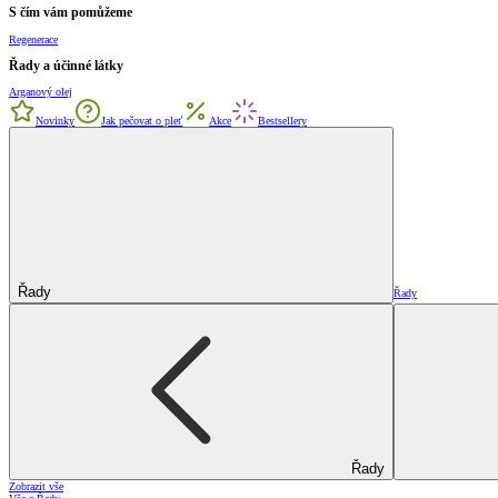
S čím vám pomůžeme
Regenerace
Řady a účinné látky
Arganový olej
Novinky
Jak pečovat o pleť
Akce
Bestsellery
Řady
Řady
Řady
Zobrazit vše