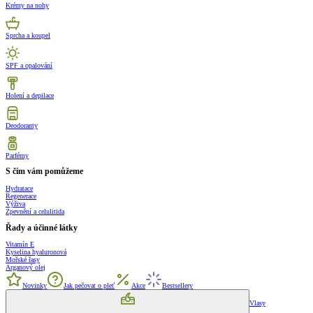
Krémy na nohy
Sprcha a koupel
SPF a opalování
Holení a depilace
Deodoranty
Parfémy
S čím vám pomůžeme
Hydratace
Regenerace
Výživa
Zpevnění a celulitida
Řady a účinné látky
Vitamín E
Kyselina hyaluronová
Mořské řasy
Arganový olej
Novinky
Jak pečovat o pleť
Akce
Bestsellery
Vlasy