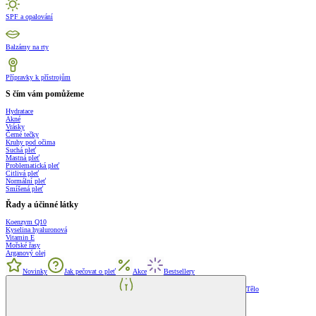
SPF a opalování
Balzámy na rty
Přípravky k přístrojům
S čím vám pomůžeme
Hydratace
Akné
Vrásky
Černé tečky
Kruhy pod očima
Suchá pleť
Mastná pleť
Problematická pleť
Citlivá pleť
Normální pleť
Smíšená pleť
Řady a účinné látky
Koenzym Q10
Kyselina hyaluronová
Vitamin E
Mořské řasy
Arganový olej
Novinky
Jak pečovat o pleť
Akce
Bestsellery
Tělo