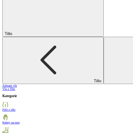
Tělo
Tělo
Zobrazit vše
Vše z Tělo
Kategorie
Péče o tělo
Krémy na ruce