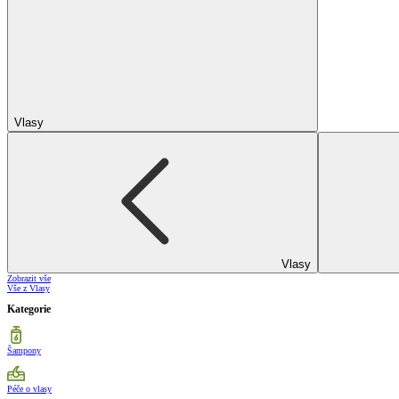
Vlasy
Vlasy
Zobrazit vše
Vše z Vlasy
Kategorie
Šampony
Péče o vlasy