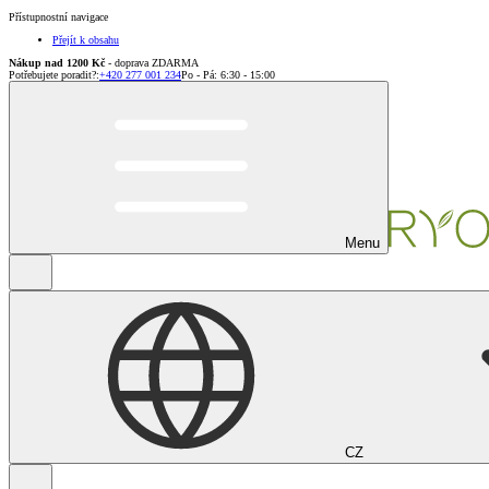
Přístupnostní navigace
Přejít k obsahu
Nákup nad 1200 Kč
- doprava ZDARMA
Potřebujete poradit?
:
+420 277 001 234
Po - Pá: 6:30 - 15:00
Menu
CZ