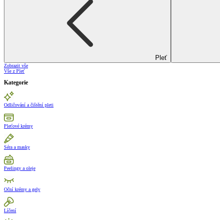
Pleť
Zobrazit vše
Vše z Pleť
Kategorie
Odličování a čištění pleti
Pleťové krémy
Séra a masky
Peelingy a oleje
Oční krémy a gely
Líčení