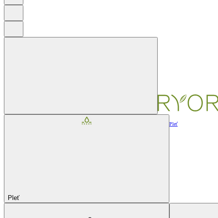
Pleť
Pleť