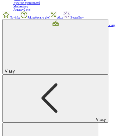
Kyselina hyaluronová
Mořské řasy
Arganový olej
Novinky
Jak pečovat o pleť
Akce
Bestsellery
Vlasy
Vlasy
Vlasy