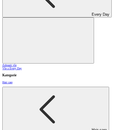
Every Day
Zobrazit vše
Vše z Every Day
Kategorie
Hair care
Hair care