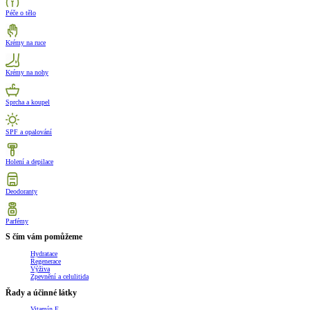
Péče o tělo
Krémy na ruce
Krémy na nohy
Sprcha a koupel
SPF a opalování
Holení a depilace
Deodoranty
Parfémy
S čím vám pomůžeme
Hydratace
Regenerace
Výživa
Zpevnění a celulitida
Řady a účinné látky
Vitamín E