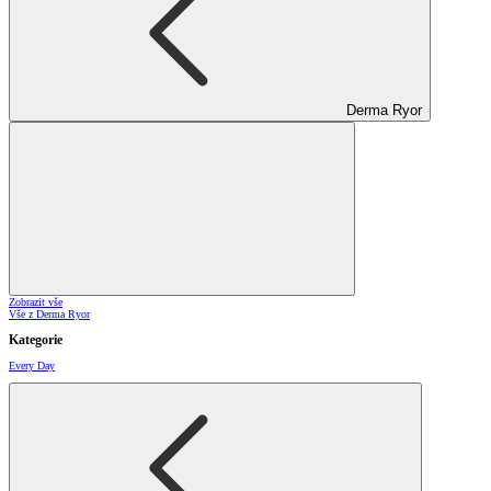
Derma Ryor
Zobrazit vše
Vše z Derma Ryor
Kategorie
Every Day