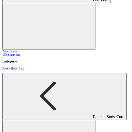
Zobrazit vše
Vše z Hair care
Kategorie
Face + Body Care
Face + Body Care