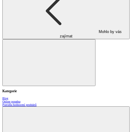
Mohlo by vás
zajímat
Kategorie
Blog
Online poradna
Pravidla hodnocení produktů