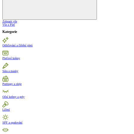
Zobrazit vše
Vše z Pleť
Kategorie
Odličování a čištění pleti
Pleťové krémy
Séra a masky
Peelingy a oleje
Oční krémy a gely
Líčení
SPF a opalování