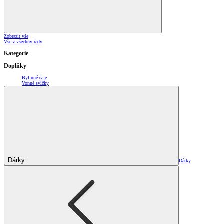
Zobrazit vše
Vše z všechny řady
Kategorie
Doplňky
Bylinné čaje
Vonné svíčky
Dárky
Dárky