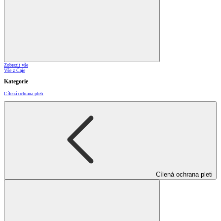
Zobrazit vše
Vše z Čaje
Kategorie
Cílená ochrana pleti
Cílená ochrana pleti