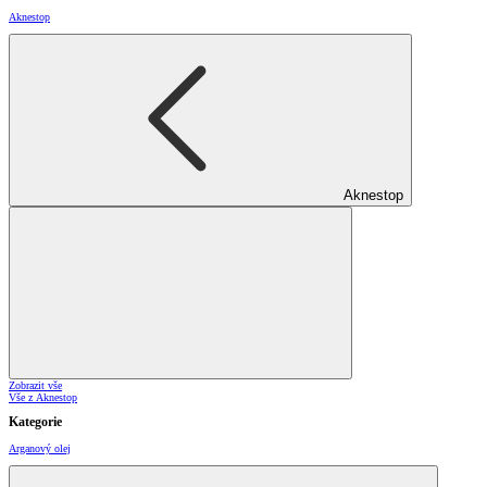
Aknestop
Aknestop
Zobrazit vše
Vše z Aknestop
Kategorie
Arganový olej