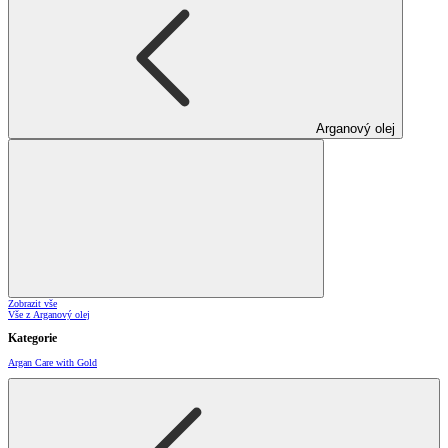
Arganový olej
Zobrazit vše
Vše z Arganový olej
Kategorie
Argan Care with Gold