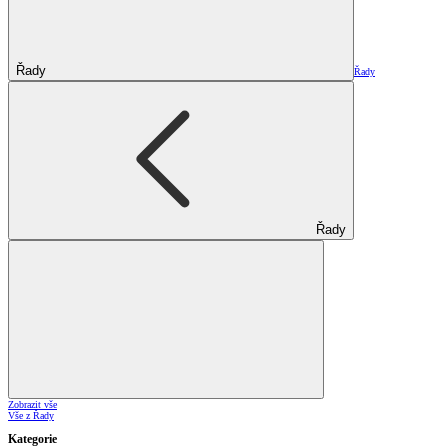
Řady
Řady
Řady
Zobrazit vše
Vše z Řady
Kategorie