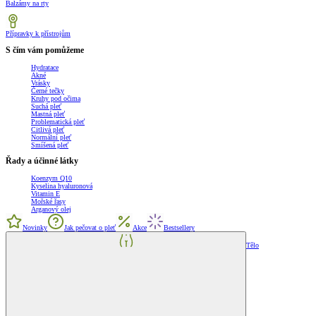
Balzámy na rty
Přípravky k přístrojům
S čím vám pomůžeme
Hydratace
Akné
Vrásky
Černé tečky
Kruhy pod očima
Suchá pleť
Mastná pleť
Problematická pleť
Citlivá pleť
Normální pleť
Smíšená pleť
Řady a účinné látky
Koenzym Q10
Kyselina hyaluronová
Vitamin E
Mořské řasy
Arganový olej
Novinky
Jak pečovat o pleť
Akce
Bestsellery
Tělo