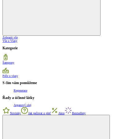
Zobrazit vše
Vše z Vlasy
Kategorie
Šampony
Péče o vlasy
S čím vám pomůžeme
Regenerace
Řady a účinné látky
Arganový olej
Novinky
Jak pečovat o pleť
Akce
Bestsellery