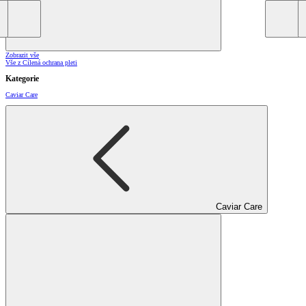
Zobrazit vše
Vše z Cílená ochrana pleti
Kategorie
Caviar Care
Caviar Care