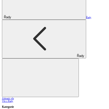
Řady
Řady
Řady
Zobrazit vše
Vše z Řady
Kategorie