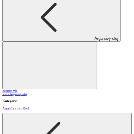
Arganový olej
Zobrazit vše
Vše z Arganový olej
Kategorie
Argan Care with Gold