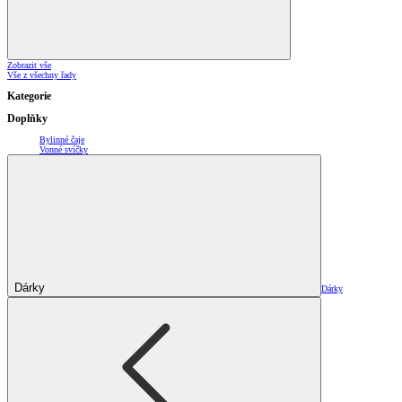
Zobrazit vše
Vše z všechny řady
Kategorie
Doplňky
Bylinné čaje
Vonné svíčky
Dárky
Dárky