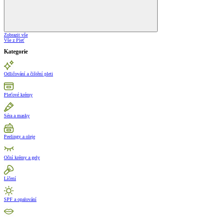
Zobrazit vše
Vše z Pleť
Kategorie
Odličování a čištění pleti
Pleťové krémy
Séra a masky
Peelingy a oleje
Oční krémy a gely
Líčení
SPF a opalování