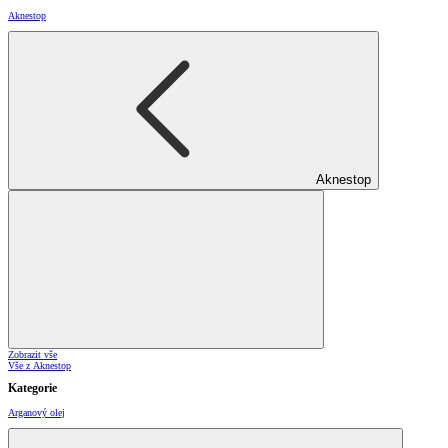
Aknestop
Aknestop
Zobrazit vše
Vše z Aknestop
Kategorie
Arganový olej