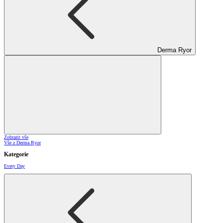
Derma Ryor
Zobrazit vše
Vše z Derma Ryor
Kategorie
Every Day