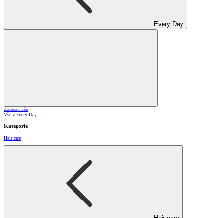
Every Day
Zobrazit vše
Vše z Every Day
Kategorie
Hair care
Hair care