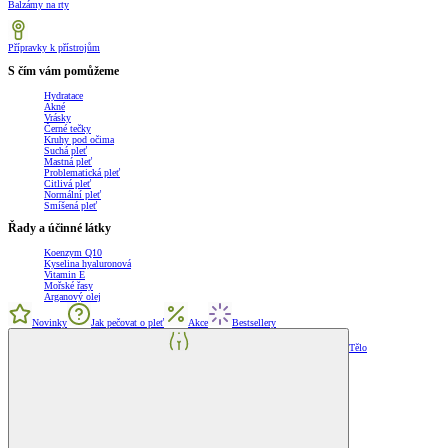
Balzámy na rty
Přípravky k přístrojům
S čím vám pomůžeme
Hydratace
Akné
Vrásky
Černé tečky
Kruhy pod očima
Suchá pleť
Mastná pleť
Problematická pleť
Citlivá pleť
Normální pleť
Smíšená pleť
Řady a účinné látky
Koenzym Q10
Kyselina hyaluronová
Vitamin E
Mořské řasy
Arganový olej
Novinky
Jak pečovat o pleť
Akce
Bestsellery
Tělo