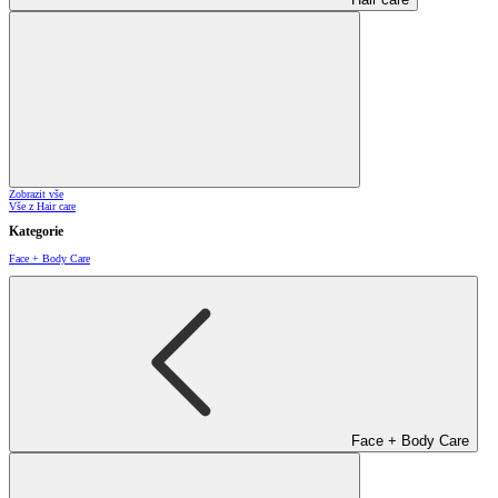
Zobrazit vše
Vše z Hair care
Kategorie
Face + Body Care
Face + Body Care