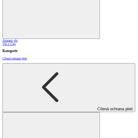
Zobrazit vše
Vše z Čaje
Kategorie
Cílená ochrana pleti
Cílená ochrana pleti