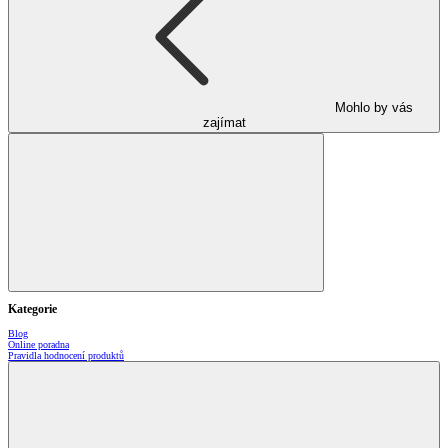
Mohlo by vás
zajímat
Kategorie
Blog
Online poradna
Pravidla hodnocení produktů