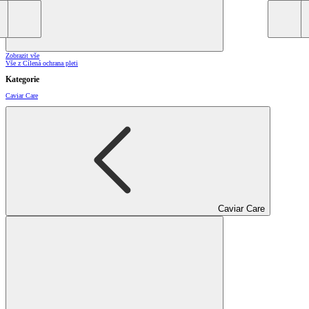
Zobrazit vše
Vše z Cílená ochrana pleti
Kategorie
Caviar Care
Caviar Care