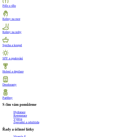
Péče o tělo
Krémy na ruce
Krémy na nohy
Sprcha a koupel
SPF a opalování
Holení a depilace
Deodoranty
Parfémy
S čím vám pomůžeme
Hydratace
Regenerace
Výživa
Zpevnění a celulitida
Řady a účinné látky
Vitamín E