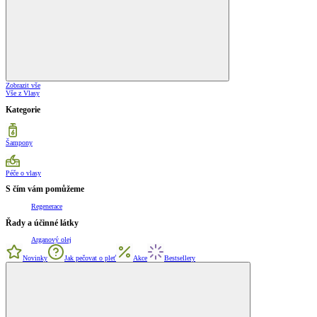
Zobrazit vše
Vše z Vlasy
Kategorie
Šampony
Péče o vlasy
S čím vám pomůžeme
Regenerace
Řady a účinné látky
Arganový olej
Novinky
Jak pečovat o pleť
Akce
Bestsellery