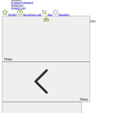
Kyselina hyaluronová
Mořské řasy
Arganový olej
Novinky
Jak pečovat o pleť
Akce
Bestsellery
Vlasy
Vlasy
Vlasy