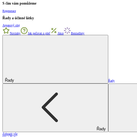
S čím vám pomůžeme
Regenerace
Řady a účinné látky
Arganový olej
Novinky
Jak pečovat o pleť
Akce
Bestsellery
Řady
Řady
Řady
Zobrazit vše