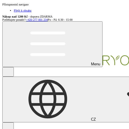
Přístupnostní navigace
Přejít k obsahu
Nákup nad 1200 Kč
- doprava ZDARMA
Potřebujete poradit?
:
+420 277 001 234
Po - Pá: 6:30 - 15:00
Menu
CZ