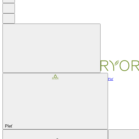
Pleť
Pleť