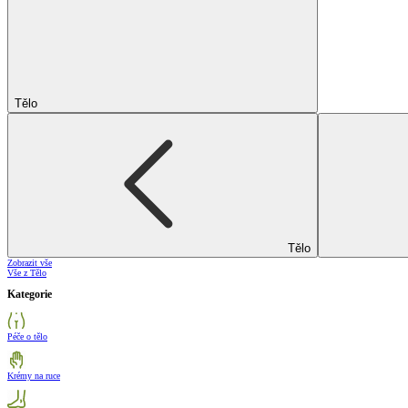
Tělo
Tělo
Zobrazit vše
Vše z Tělo
Kategorie
Péče o tělo
Krémy na ruce