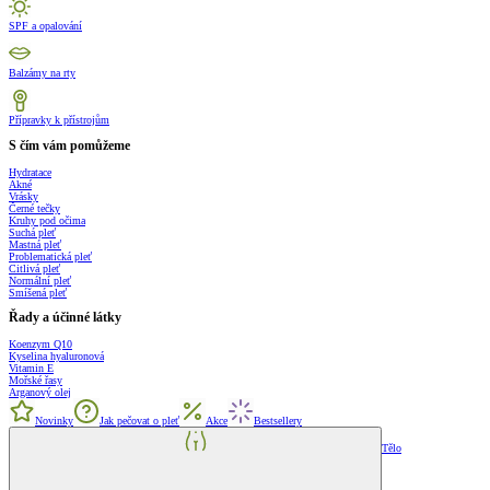
SPF a opalování
Balzámy na rty
Přípravky k přístrojům
S čím vám pomůžeme
Hydratace
Akné
Vrásky
Černé tečky
Kruhy pod očima
Suchá pleť
Mastná pleť
Problematická pleť
Citlivá pleť
Normální pleť
Smíšená pleť
Řady a účinné látky
Koenzym Q10
Kyselina hyaluronová
Vitamin E
Mořské řasy
Arganový olej
Novinky
Jak pečovat o pleť
Akce
Bestsellery
Tělo