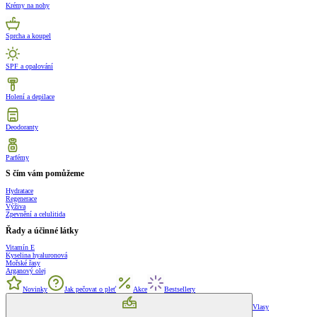
Krémy na nohy
Sprcha a koupel
SPF a opalování
Holení a depilace
Deodoranty
Parfémy
S čím vám pomůžeme
Hydratace
Regenerace
Výživa
Zpevnění a celulitida
Řady a účinné látky
Vitamín E
Kyselina hyaluronová
Mořské řasy
Arganový olej
Novinky
Jak pečovat o pleť
Akce
Bestsellery
Vlasy