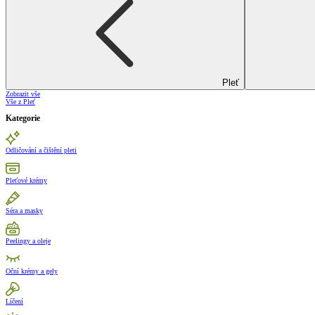
Pleť
Zobrazit vše
Vše z Pleť
Kategorie
Odličování a čištění pleti
Pleťové krémy
Séra a masky
Peelingy a oleje
Oční krémy a gely
Líčení