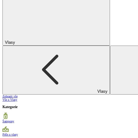
Vlasy
Vlasy
Zobrazit vše
Vše z Vlasy
Kategorie
Šampony
Péče o vlasy