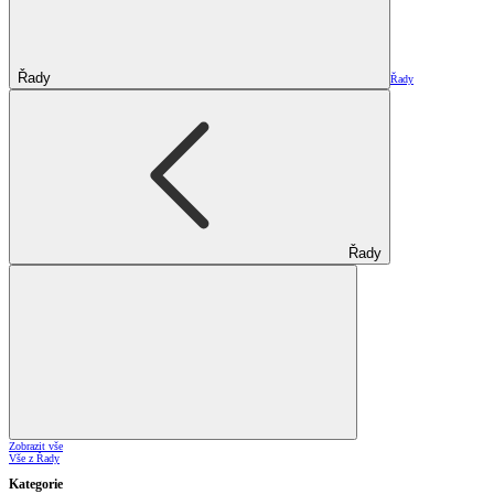
Řady
Řady
Řady
Zobrazit vše
Vše z Řady
Kategorie