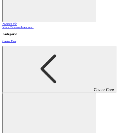
Zobrazit vše
Vše z Cílená ochrana pleti
Kategorie
Caviar Care
Caviar Care