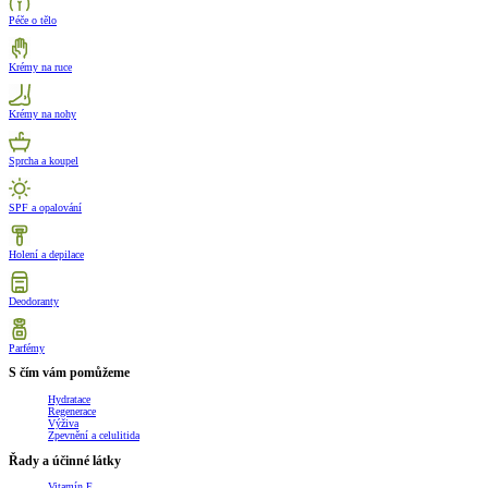
Péče o tělo
Krémy na ruce
Krémy na nohy
Sprcha a koupel
SPF a opalování
Holení a depilace
Deodoranty
Parfémy
S čím vám pomůžeme
Hydratace
Regenerace
Výživa
Zpevnění a celulitida
Řady a účinné látky
Vitamín E