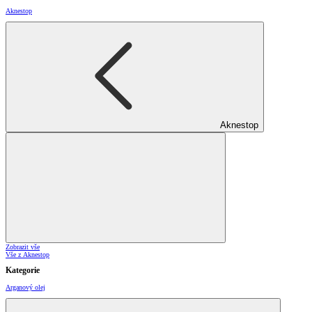
Aknestop
Aknestop
Zobrazit vše
Vše z Aknestop
Kategorie
Arganový olej