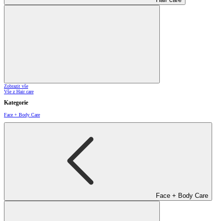
Zobrazit vše
Vše z Hair care
Kategorie
Face + Body Care
Face + Body Care