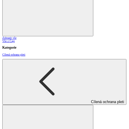
Zobrazit vše
Vše z Čaje
Kategorie
Cílená ochrana pleti
Cílená ochrana pleti