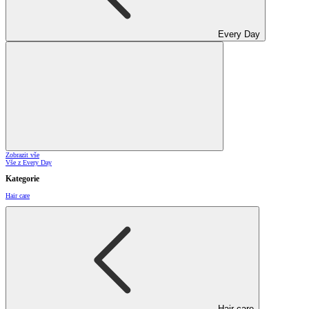
Every Day
Zobrazit vše
Vše z Every Day
Kategorie
Hair care
Hair care