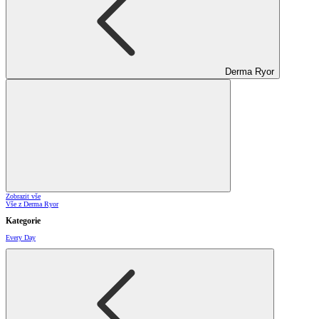
Derma Ryor
Zobrazit vše
Vše z Derma Ryor
Kategorie
Every Day