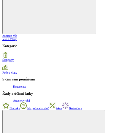
Zobrazit vše
Vše z Vlasy
Kategorie
Šampony
Péče o vlasy
S čím vám pomůžeme
Regenerace
Řady a účinné látky
Arganový olej
Novinky
Jak pečovat o pleť
Akce
Bestsellery