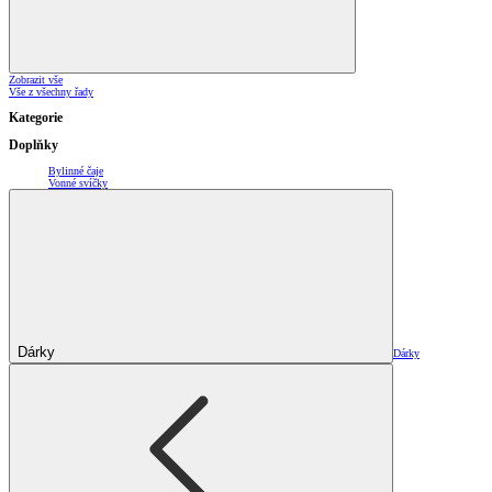
Zobrazit vše
Vše z všechny řady
Kategorie
Doplňky
Bylinné čaje
Vonné svíčky
Dárky
Dárky