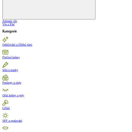
Zobrazit vše
Vše z Pleť
Kategorie
Odličování a čištění pleti
Pleťové krémy
Séra a masky
Peelingy a oleje
Oční krémy a gely
Líčení
SPF a opalování