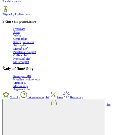
Balzámy na rty
Přípravky k přístrojům
S čím vám pomůžeme
Hydratace
Akné
Vrásky
Černé tečky
Kruhy pod očima
Suchá pleť
Mastná pleť
Problematická pleť
Citlivá pleť
Normální pleť
Smíšená pleť
Řady a účinné látky
Koenzym Q10
Kyselina hyaluronová
Vitamin E
Mořské řasy
Arganový olej
Novinky
Jak pečovat o pleť
Akce
Bestsellery
Tělo