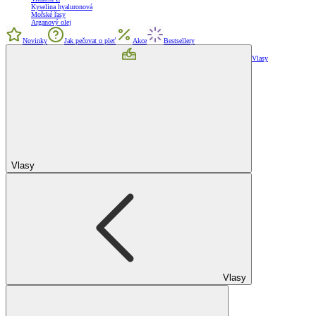
Kyselina hyaluronová
Mořské řasy
Arganový olej
Novinky
Jak pečovat o pleť
Akce
Bestsellery
Vlasy
Vlasy
Vlasy