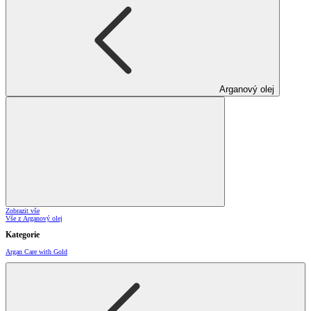
Arganový olej
Zobrazit vše
Vše z Arganový olej
Kategorie
Argan Care with Gold