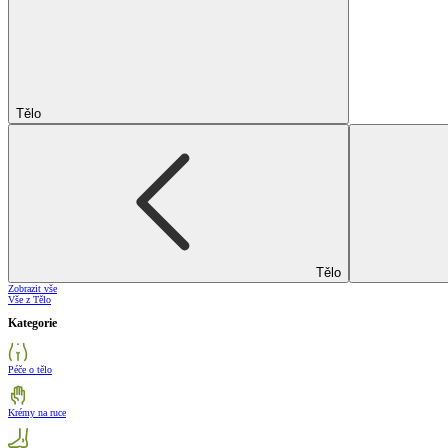
Tělo
Tělo
Zobrazit vše
Vše z Tělo
Kategorie
Péče o tělo
Krémy na ruce