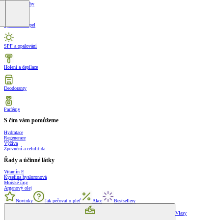
Krémy na nohy
Sprcha a koupel
SPF a opalování
Holení a depilace
Deodoranty
Parfémy
S čím vám pomůžeme
Hydratace
Regenerace
Výživa
Zpevnění a celulitida
Řady a účinné látky
Vitamín E
Kyselina hyaluronová
Mořské řasy
Arganový olej
Novinky
Jak pečovat o pleť
Akce
Bestsellery
Vlasy