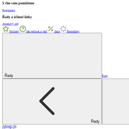
S čím vám pomůžeme
Regenerace
Řady a účinné látky
Arganový olej
Novinky
Jak pečovat o pleť
Akce
Bestsellery
Řady
Řady
Řady
Zobrazit vše