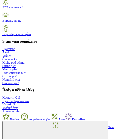
SPF a opalování
Balzámy na rty
Přípravky k přístrojům
S čím vám pomůžeme
Hydratace
Akné
Vrásky
Černé tečky
Kruhy pod očima
Suchá pleť
Mastná pleť
Problematická pleť
Citlivá pleť
Normální pleť
Smíšená pleť
Řady a účinné látky
Koenzym Q10
Kyselina hyaluronová
Vitamin E
Mořské řasy
Arganový olej
Novinky
Jak pečovat o pleť
Akce
Bestsellery
Tělo