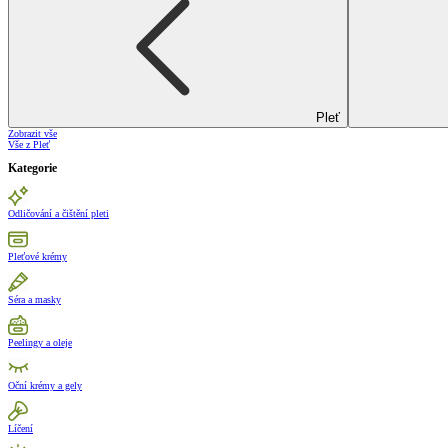
Pleť
Zobrazit vše
Vše z Pleť
Kategorie
Odličování a čištění pleti
Pleťové krémy
Séra a masky
Peelingy a oleje
Oční krémy a gely
Líčení