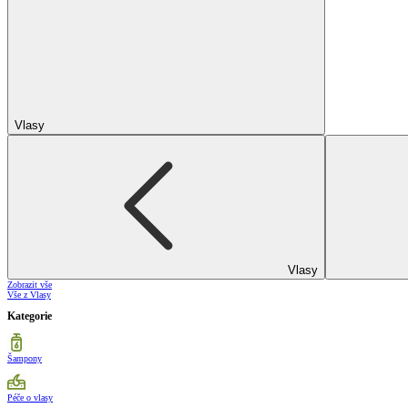
Vlasy
Vlasy
Zobrazit vše
Vše z Vlasy
Kategorie
Šampony
Péče o vlasy