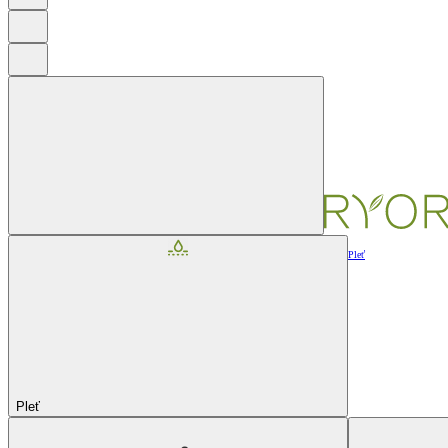
Pleť
Pleť