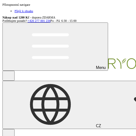
Přístupnostní navigace
Přejít k obsahu
Nákup nad 1200 Kč
- doprava ZDARMA
Potřebujete poradit?
:
+420 277 001 234
Po - Pá: 6:30 - 15:00
Menu
CZ