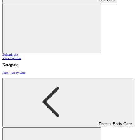
Zobrazit vše
Vše z Hair care
Kategorie
Face + Body Care
Face + Body Care