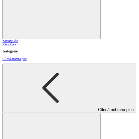
Zobrazit vše
Vše z Čaje
Kategorie
Cílená ochrana pleti
Cílená ochrana pleti