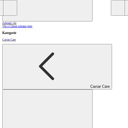
Zobrazit vše
Vše z Cílená ochrana pleti
Kategorie
Caviar Care
Caviar Care