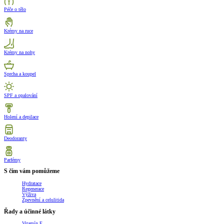
Péče o tělo
Krémy na ruce
Krémy na nohy
Sprcha a koupel
SPF a opalování
Holení a depilace
Deodoranty
Parfémy
S čím vám pomůžeme
Hydratace
Regenerace
Výživa
Zpevnění a celulitida
Řady a účinné látky
Vitamín E