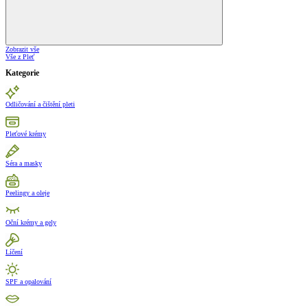
Zobrazit vše
Vše z Pleť
Kategorie
Odličování a čištění pleti
Pleťové krémy
Séra a masky
Peelingy a oleje
Oční krémy a gely
Líčení
SPF a opalování