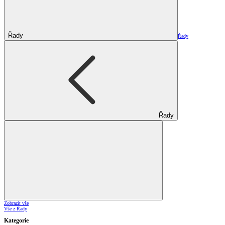
Řady
Řady
Řady
Zobrazit vše
Vše z Řady
Kategorie