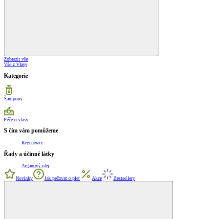
Zobrazit vše
Vše z Vlasy
Kategorie
Šampony
Péče o vlasy
S čím vám pomůžeme
Regenerace
Řady a účinné látky
Arganový olej
Novinky
Jak pečovat o pleť
Akce
Bestsellery