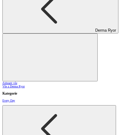
Derma Ryor
Zobrazit vše
Vše z Derma Ryor
Kategorie
Every Day