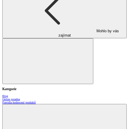
Mohlo by vás
zajímat
Kategorie
Blog
Online poradna
Pravidla hodnocení produktů