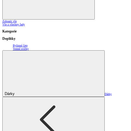
Zobrazit vše
Vše z všechny řady
Kategorie
Doplňky
Bylinné čaje
Vonné svíčky
Dárky
Dárky