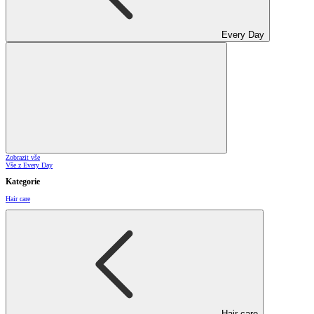
Every Day
Zobrazit vše
Vše z Every Day
Kategorie
Hair care
Hair care