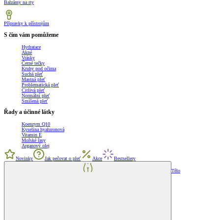
Balzámy na rty
Přípravky k přístrojům
S čím vám pomůžeme
Hydratace
Akné
Vrásky
Černé tečky
Kruhy pod očima
Suchá pleť
Mastná pleť
Problematická pleť
Citlivá pleť
Normální pleť
Smíšená pleť
Řady a účinné látky
Koenzym Q10
Kyselina hyaluronová
Vitamin E
Mořské řasy
Arganový olej
Novinky
Jak pečovat o pleť
Akce
Bestsellery
Tělo