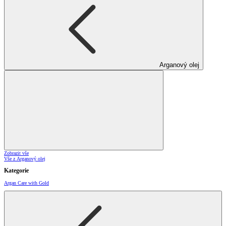
Arganový olej
Zobrazit vše
Vše z Arganový olej
Kategorie
Argan Care with Gold