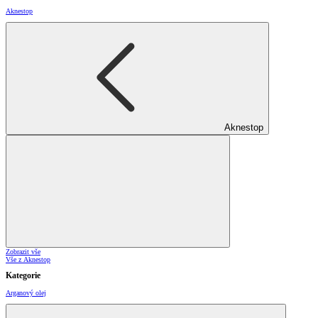
Aknestop
Aknestop
Zobrazit vše
Vše z Aknestop
Kategorie
Arganový olej