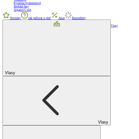
Kyselina hyaluronová
Mořské řasy
Arganový olej
Novinky
Jak pečovat o pleť
Akce
Bestsellery
Vlasy
Vlasy
Vlasy