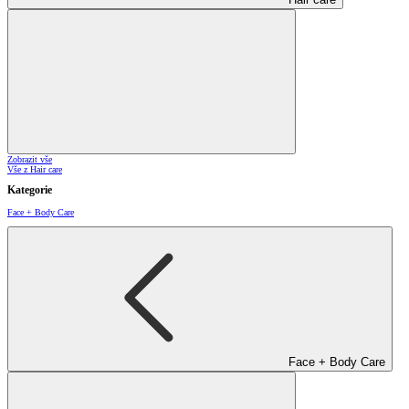
Zobrazit vše
Vše z Hair care
Kategorie
Face + Body Care
Face + Body Care