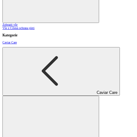
Zobrazit vše
Vše z Cílená ochrana pleti
Kategorie
Caviar Care
Caviar Care