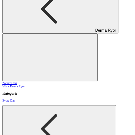
Derma Ryor
Zobrazit vše
Vše z Derma Ryor
Kategorie
Every Day