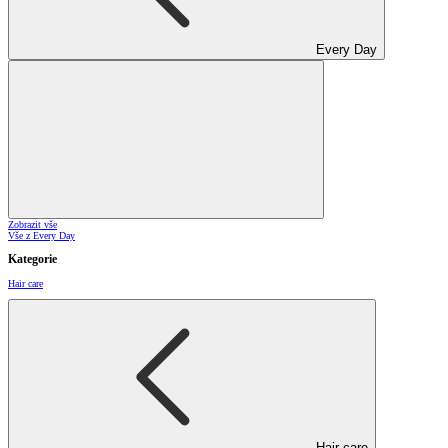
Every Day
Zobrazit vše
Vše z Every Day
Kategorie
Hair care
Hair care