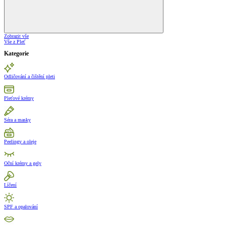
Zobrazit vše
Vše z Pleť
Kategorie
Odličování a čištění pleti
Pleťové krémy
Séra a masky
Peelingy a oleje
Oční krémy a gely
Líčení
SPF a opalování