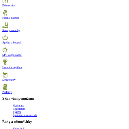
Péče o tělo
Krémy na ruce
Krémy na nohy
Sprcha a koupel
SPF a opalování
Holení a depilace
Deodoranty
Parfémy
S čím vám pomůžeme
Hydratace
Regenerace
Výživa
Zpevnění a celulitida
Řady a účinné látky
Vitamín E