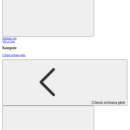
Zobrazit vše
Vše z Čaje
Kategorie
Cílená ochrana pleti
Cílená ochrana pleti