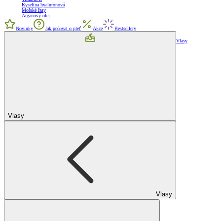
Kyselina hyaluronová
Mořské řasy
Arganový olej
Novinky
Jak pečovat o pleť
Akce
Bestsellery
Vlasy
Vlasy
Vlasy