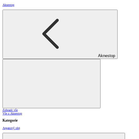
Aknestop
Aknestop
Zobrazit vše
Vše z Aknestop
Kategorie
Arganový olej