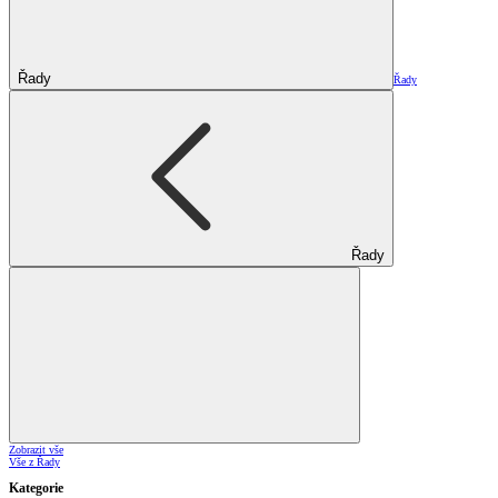
Řady
Řady
Řady
Zobrazit vše
Vše z Řady
Kategorie