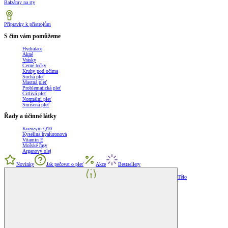
Balzámy na rty
Přípravky k přístrojům
S čím vám pomůžeme
Hydratace
Akné
Vrásky
Černé tečky
Kruhy pod očima
Suchá pleť
Mastná pleť
Problematická pleť
Citlivá pleť
Normální pleť
Smíšená pleť
Řady a účinné látky
Koenzym Q10
Kyselina hyaluronová
Vitamin E
Mořské řasy
Arganový olej
Novinky
Jak pečovat o pleť
Akce
Bestsellery
Tělo