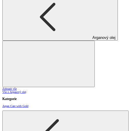
Arganový olej
Zobrazit vše
Vše z Arganový olej
Kategorie
Argan Care with Gold