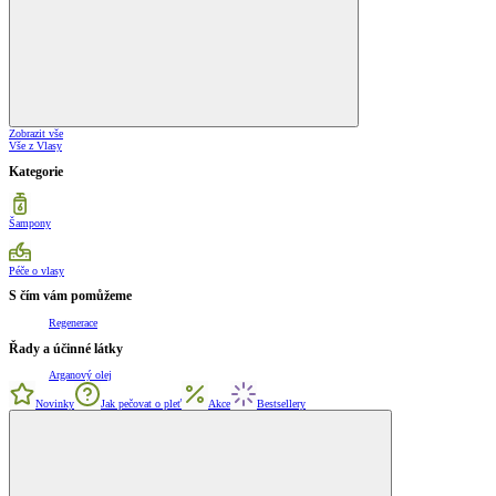
Zobrazit vše
Vše z Vlasy
Kategorie
Šampony
Péče o vlasy
S čím vám pomůžeme
Regenerace
Řady a účinné látky
Arganový olej
Novinky
Jak pečovat o pleť
Akce
Bestsellery