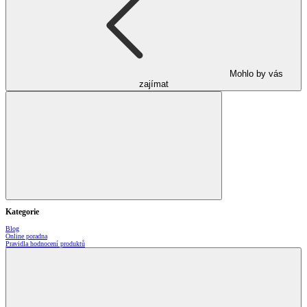
Mohlo by vás
zajímat
Kategorie
Blog
Online poradna
Pravidla hodnocení produktů