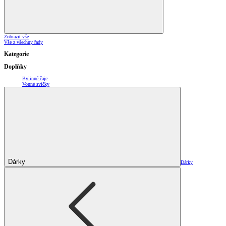
Zobrazit vše
Vše z všechny řady
Kategorie
Doplňky
Bylinné čaje
Vonné svíčky
Dárky
Dárky