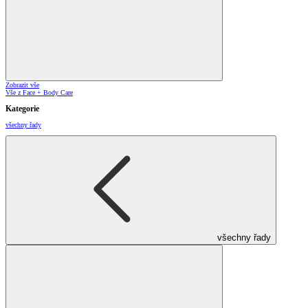
Zobrazit vše
Vše z Face + Body Care
Kategorie
všechny řady
všechny řady