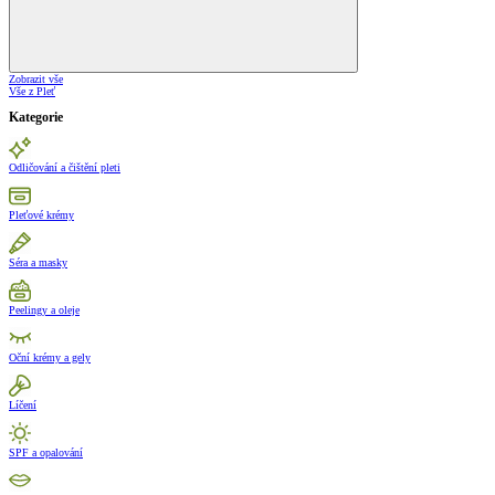
Zobrazit vše
Vše z Pleť
Kategorie
Odličování a čištění pleti
Pleťové krémy
Séra a masky
Peelingy a oleje
Oční krémy a gely
Líčení
SPF a opalování