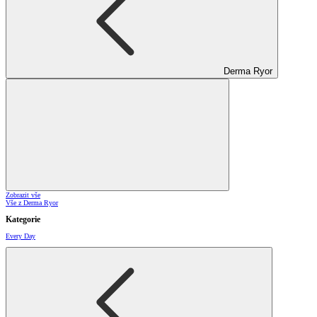
Derma Ryor
Zobrazit vše
Vše z Derma Ryor
Kategorie
Every Day