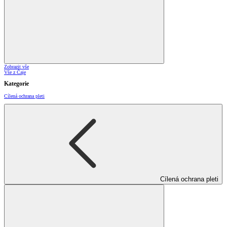
Zobrazit vše
Vše z Čaje
Kategorie
Cílená ochrana pleti
Cílená ochrana pleti