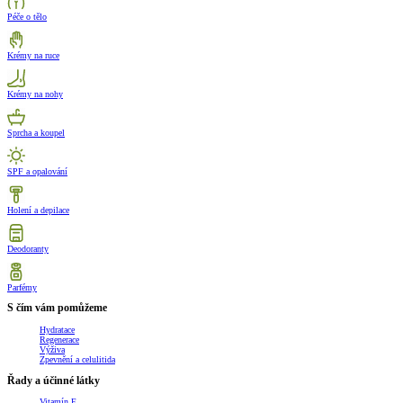
Péče o tělo
Krémy na ruce
Krémy na nohy
Sprcha a koupel
SPF a opalování
Holení a depilace
Deodoranty
Parfémy
S čím vám pomůžeme
Hydratace
Regenerace
Výživa
Zpevnění a celulitida
Řady a účinné látky
Vitamín E