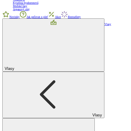
Kyselina hyaluronová
Mořské řasy
Arganový olej
Novinky
Jak pečovat o pleť
Akce
Bestsellery
Vlasy
Vlasy
Vlasy