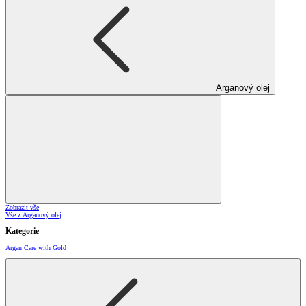
Arganový olej
Zobrazit vše
Vše z Arganový olej
Kategorie
Argan Care with Gold