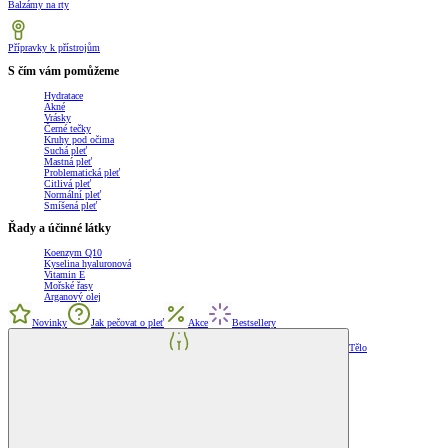
Balzámy na rty
Přípravky k přístrojům
S čím vám pomůžeme
Hydratace
Akné
Vrásky
Černé tečky
Kruhy pod očima
Suchá pleť
Mastná pleť
Problematická pleť
Citlivá pleť
Normální pleť
Smíšená pleť
Řady a účinné látky
Koenzym Q10
Kyselina hyaluronová
Vitamin E
Mořské řasy
Arganový olej
Novinky
Jak pečovat o pleť
Akce
Bestsellery
Tělo