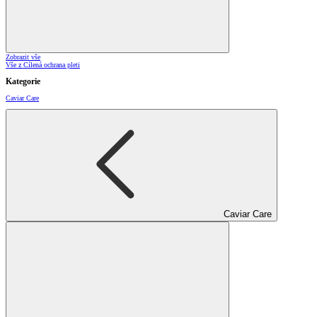
Zobrazit vše
Vše z Cílená ochrana pleti
Kategorie
Caviar Care
Caviar Care