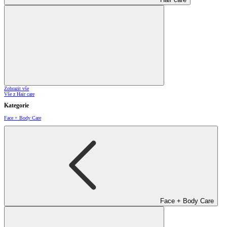
Zobrazit vše
Vše z Hair care
Kategorie
Face + Body Care
Face + Body Care