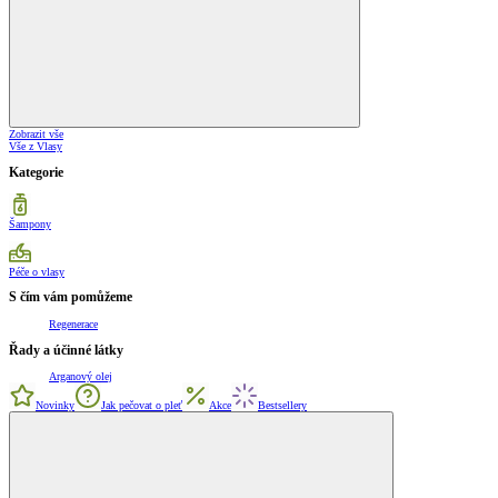
Zobrazit vše
Vše z Vlasy
Kategorie
Šampony
Péče o vlasy
S čím vám pomůžeme
Regenerace
Řady a účinné látky
Arganový olej
Novinky
Jak pečovat o pleť
Akce
Bestsellery