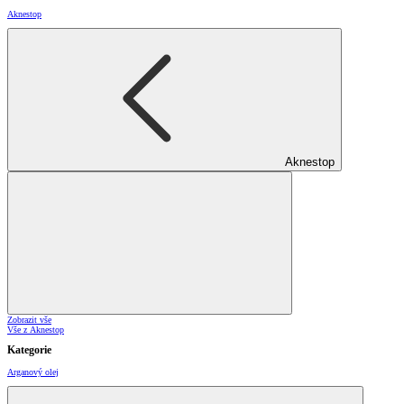
Aknestop
Aknestop
Zobrazit vše
Vše z Aknestop
Kategorie
Arganový olej