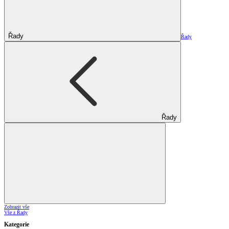
Řady
Řady
Řady
Zobrazit vše
Vše z Řady
Kategorie