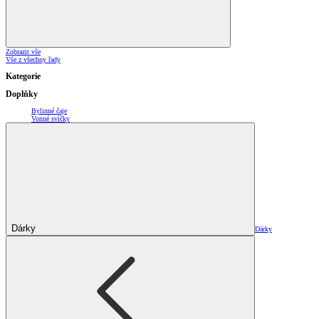
Zobrazit vše
Vše z všechny řady
Kategorie
Doplňky
Bylinné čaje
Vonné svíčky
Dárky
Dárky