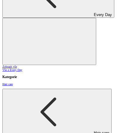
Every Day
Zobrazit vše
Vše z Every Day
Kategorie
Hair care
Hair care