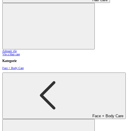
Zobrazit vše
Vše z Hair care
Kategorie
Face + Body Care
Face + Body Care