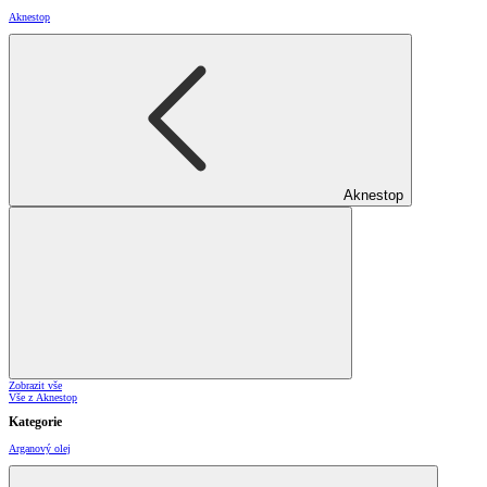
Aknestop
Aknestop
Zobrazit vše
Vše z Aknestop
Kategorie
Arganový olej