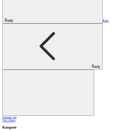
Řady
Řady
Řady
Zobrazit vše
Vše z Řady
Kategorie