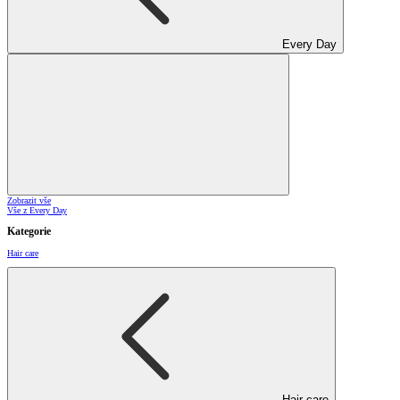
Every Day
Zobrazit vše
Vše z Every Day
Kategorie
Hair care
Hair care