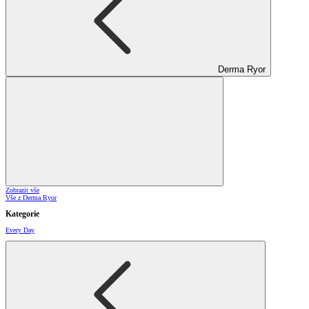
Derma Ryor
Zobrazit vše
Vše z Derma Ryor
Kategorie
Every Day