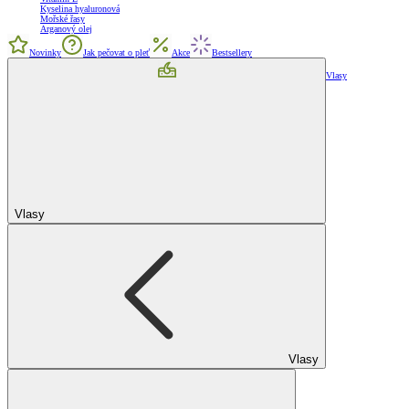
Kyselina hyaluronová
Mořské řasy
Arganový olej
Novinky
Jak pečovat o pleť
Akce
Bestsellery
Vlasy
Vlasy
Vlasy