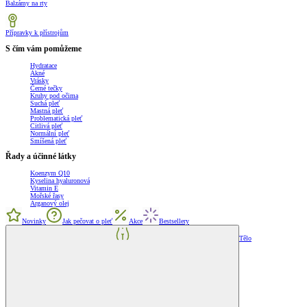
Balzámy na rty
Přípravky k přístrojům
S čím vám pomůžeme
Hydratace
Akné
Vrásky
Černé tečky
Kruhy pod očima
Suchá pleť
Mastná pleť
Problematická pleť
Citlivá pleť
Normální pleť
Smíšená pleť
Řady a účinné látky
Koenzym Q10
Kyselina hyaluronová
Vitamin E
Mořské řasy
Arganový olej
Novinky
Jak pečovat o pleť
Akce
Bestsellery
Tělo