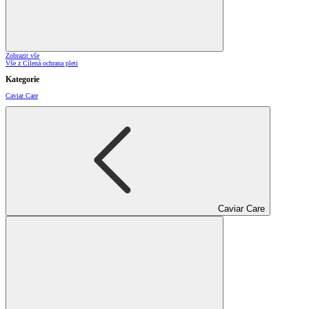
Zobrazit vše
Vše z Cílená ochrana pleti
Kategorie
Caviar Care
Caviar Care