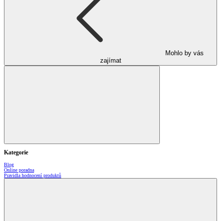
Mohlo by vás
zajímat
Kategorie
Blog
Online poradna
Pravidla hodnocení produktů