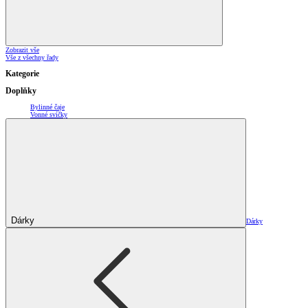
Zobrazit vše
Vše z všechny řady
Kategorie
Doplňky
Bylinné čaje
Vonné svíčky
Dárky
Dárky