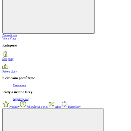
Zobrazit vše
Vše z Vlasy
Kategorie
Šampony
Péče o vlasy
S čím vám pomůžeme
Regenerace
Řady a účinné látky
Arganový olej
Novinky
Jak pečovat o pleť
Akce
Bestsellery