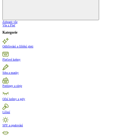
Zobrazit vše
Vše z Pleť
Kategorie
Odličování a čištění pleti
Pleťové krémy
Séra a masky
Peelingy a oleje
Oční krémy a gely
Líčení
SPF a opalování