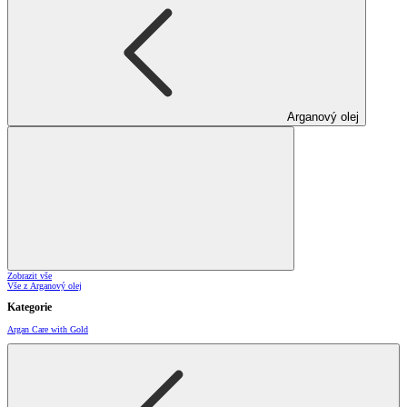
Arganový olej
Zobrazit vše
Vše z Arganový olej
Kategorie
Argan Care with Gold