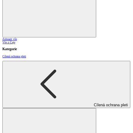
Zobrazit vše
Vše z Čaje
Kategorie
Cílená ochrana pleti
Cílená ochrana pleti