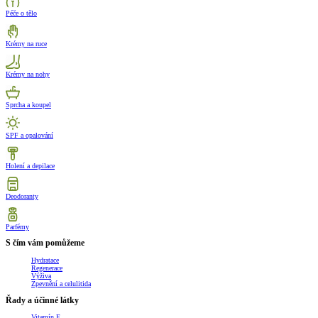
Péče o tělo
Krémy na ruce
Krémy na nohy
Sprcha a koupel
SPF a opalování
Holení a depilace
Deodoranty
Parfémy
S čím vám pomůžeme
Hydratace
Regenerace
Výživa
Zpevnění a celulitida
Řady a účinné látky
Vitamín E