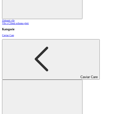
Zobrazit vše
Vše z Cílená ochrana pleti
Kategorie
Caviar Care
Caviar Care