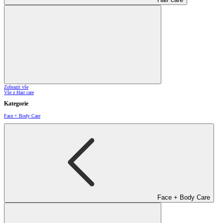
Zobrazit vše
Vše z Hair care
Kategorie
Face + Body Care
Face + Body Care