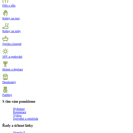
Péče o tělo
Krémy na ruce
Krémy na nohy
Sprcha a koupel
SPF a opalování
Holení a depilace
Deodoranty
Parfémy
S čím vám pomůžeme
Hydratace
Regenerace
Výživa
Zpevnění a celulitida
Řady a účinné látky
Vitamín E