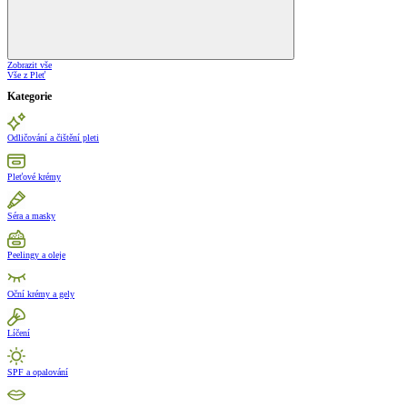
Zobrazit vše
Vše z Pleť
Kategorie
Odličování a čištění pleti
Pleťové krémy
Séra a masky
Peelingy a oleje
Oční krémy a gely
Líčení
SPF a opalování