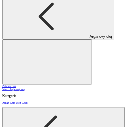
Arganový olej
Zobrazit vše
Vše z Arganový olej
Kategorie
Argan Care with Gold