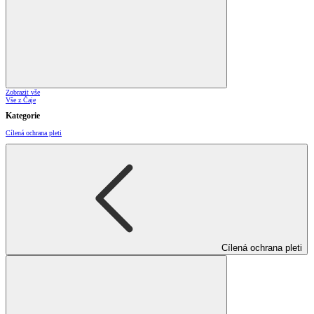
Zobrazit vše
Vše z Čaje
Kategorie
Cílená ochrana pleti
Cílená ochrana pleti