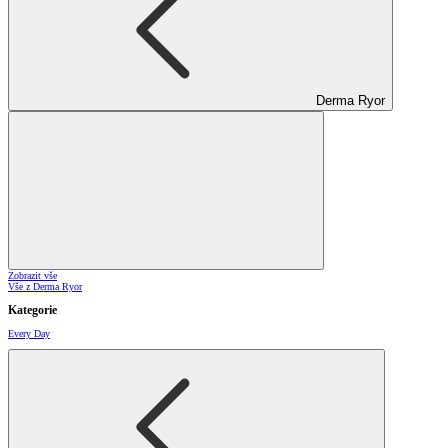
Derma Ryor
Zobrazit vše
Vše z Derma Ryor
Kategorie
Every Day