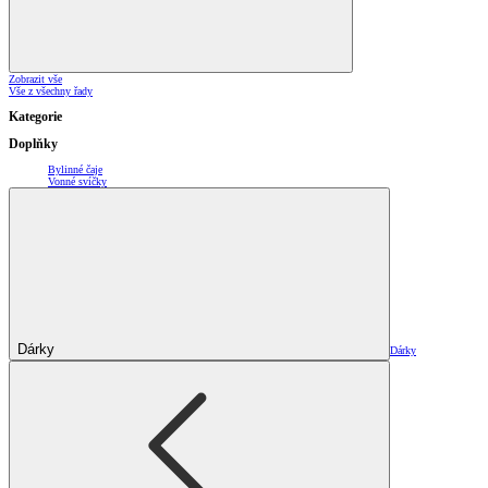
Zobrazit vše
Vše z všechny řady
Kategorie
Doplňky
Bylinné čaje
Vonné svíčky
Dárky
Dárky