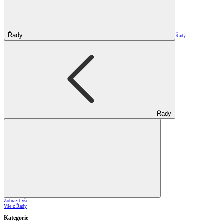
Řady
Řady
Řady
Zobrazit vše
Vše z Řady
Kategorie