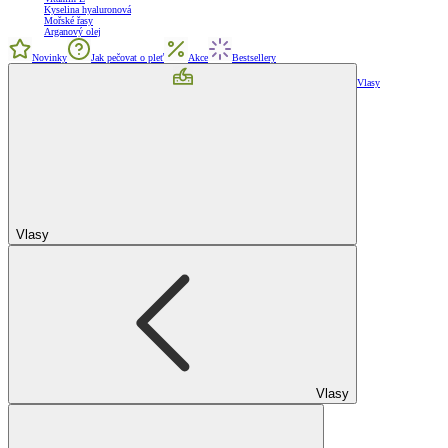
Kyselina hyaluronová
Mořské řasy
Arganový olej
Novinky
Jak pečovat o pleť
Akce
Bestsellery
Vlasy
Vlasy
Vlasy