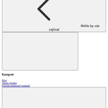
Mohlo by vás
zajímat
Kategorie
Blog
Online poradna
Pravidla hodnocení produktů