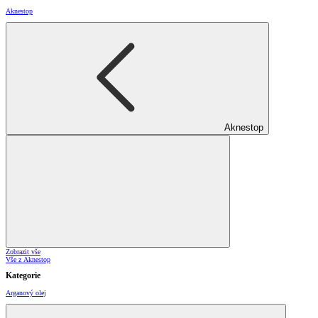
Aknestop
Aknestop
Zobrazit vše
Vše z Aknestop
Kategorie
Arganový olej