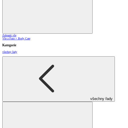
Zobrazit vše
Vše z Face + Body Care
Kategorie
všechny řady
všechny řady