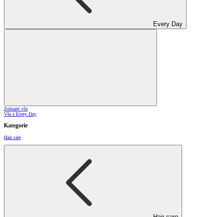
Every Day
Zobrazit vše
Vše z Every Day
Kategorie
Hair care
Hair care