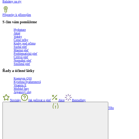
Balzámy na rty
Přípravky k přístrojům
S čím vám pomůžeme
Hydratace
Akné
Vrásky
Černé tečky
Kruhy pod očima
Suchá pleť
Mastná pleť
Problematická pleť
Citlivá pleť
Normální pleť
Smíšená pleť
Řady a účinné látky
Koenzym Q10
Kyselina hyaluronová
Vitamin E
Mořské řasy
Arganový olej
Novinky
Jak pečovat o pleť
Akce
Bestsellery
Tělo