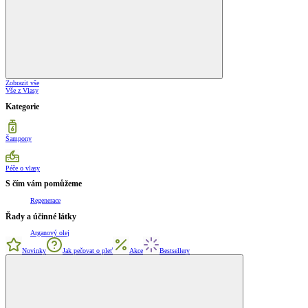
Zobrazit vše
Vše z Vlasy
Kategorie
Šampony
Péče o vlasy
S čím vám pomůžeme
Regenerace
Řady a účinné látky
Arganový olej
Novinky
Jak pečovat o pleť
Akce
Bestsellery